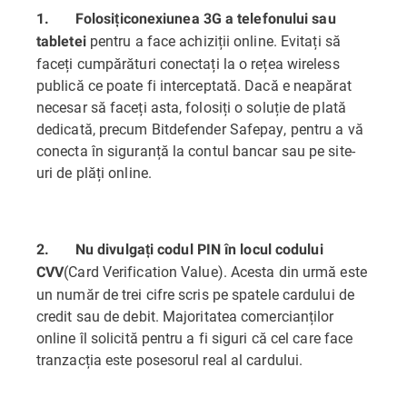
1.
Folosiți
conexiunea 3G a telefonului sau
pentru a face achiziții online. Evitați să
tabletei
faceți cumpărături conectați la o rețea wireless
publică ce poate fi interceptată. Dacă e neapărat
necesar să faceți asta, folosiți o soluție de plată
dedicată, precum Bitdefender Safepay, pentru a vă
conecta în siguranță la contul bancar sau pe site-
uri de plăți online.
2.
Nu divulgați codul PIN în locul codului
(Card Verification Value). Acesta din urmă este
CVV
un număr de trei cifre scris pe spatele cardului de
credit sau de debit. Majoritatea comercianților
online îl solicită pentru a fi siguri că cel care face
tranzacția este posesorul real al cardului.