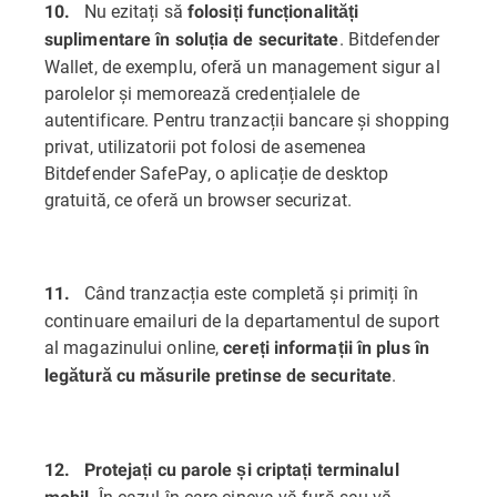
Nu ezitați să
10.
folosiți funcționalități
. Bitdefender
suplimentare în soluția de securitate
Wallet, de exemplu, oferă un management sigur al
parolelor și memorează credențialele de
autentificare. Pentru tranzacții bancare și shopping
privat, utilizatorii pot folosi de asemenea
Bitdefender SafePay, o aplicație de desktop
gratuită, ce oferă un browser securizat.
Când tranzacția este completă și primiți în
11.
continuare emailuri de la departamentul de suport
al magazinului online,
cereți informații în plus în
.
legătură cu măsurile pretinse de securitate
12.
Protejați cu parole și criptați terminalul
. În cazul în care cineva vă fură sau vă