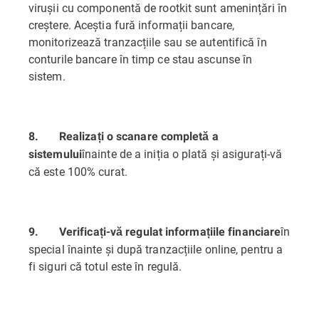
virușii cu componentă de rootkit sunt amenințări în
creștere. Aceștia fură informații bancare,
monitorizează tranzacțiile sau se autentifică în
conturile bancare în timp ce stau ascunse în
sistem.
8.
Realizați o scanare completă a
înainte de a iniția o plată și asigurați-vă
sistemului
că este 100% curat.
în
9.
Verificați-vă regulat informațiile financiare
special înainte și după tranzacțiile online, pentru a
fi siguri că totul este în regulă.