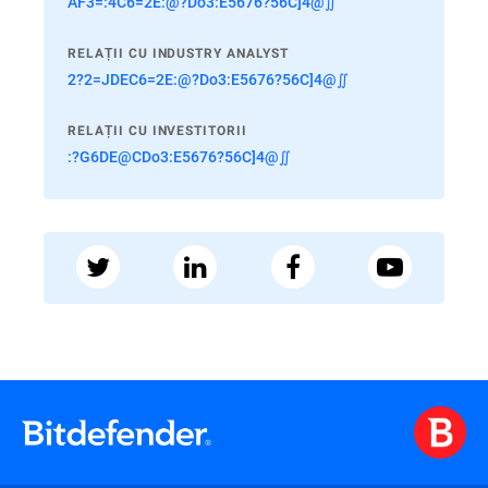
AF3=:4C6=2E:@?Do3:E5676?56C]4@∬
RELAȚII CU INDUSTRY ANALYST
2?2=JDEC6=2E:@?Do3:E5676?56C]4@∬
RELAȚII CU INVESTITORII
:?G6DE@CDo3:E5676?56C]4@∬