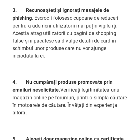
3.
Recunoașteți și ignorați mesajele de
. Escrocii folosesc cupoane de reduceri
phishing
pentru a ademeni utilizatorii mai puțin vigilenți.
Aceștia atrag utilizatorii cu pagini de shopping
false și îi păcălesc să divulge detalii de card în
schimbul unor produse care nu vor ajunge
niciodată la ei.
4.
Nu cumpărați produse promovate prin
Verificați legitimitatea unui
emailuri nesolicitate.
magazin online pe forumuri, printr-o simplă căutare
în motoarele de căutare. Învățați din experiența
altora.
5.
Alegeți doar magazine online cu certificate