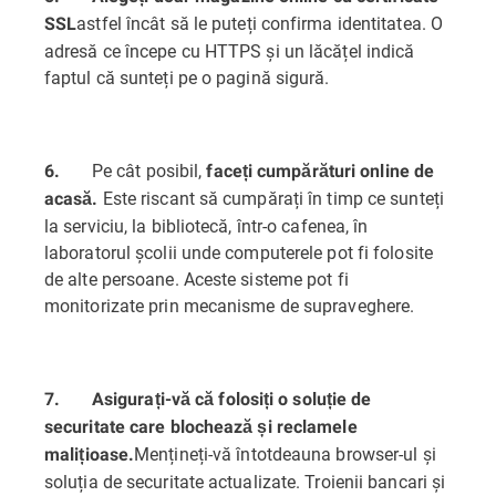
astfel încât să le puteți confirma identitatea. O
SSL
adresă ce începe cu HTTPS și un lăcățel indică
faptul că sunteți pe o pagină sigură.
Pe cât posibil,
6.
faceți cumpărături online de
Este riscant să cumpărați în timp ce sunteți
acasă.
la serviciu, la bibliotecă, într-o cafenea, în
laboratorul școlii unde computerele pot fi folosite
de alte persoane. Aceste sisteme pot fi
monitorizate prin mecanisme de supraveghere.
7.
Asigurați-vă că folosiți o soluție de
securitate care blochează și reclamele
Mențineți-vă întotdeauna browser-ul și
mali
ț
ioase.
soluția de securitate actualizate. Troienii bancari și