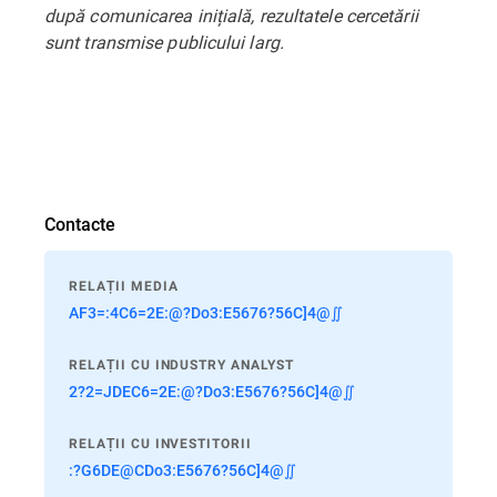
după comunicarea inițială, rezultatele cercetării
sunt transmise publicului larg.
Contacte
RELAȚII MEDIA
AF3=:4C6=2E:@?Do3:E5676?56C]4@∬
RELAȚII CU INDUSTRY ANALYST
2?2=JDEC6=2E:@?Do3:E5676?56C]4@∬
RELAȚII CU INVESTITORII
:?G6DE@CDo3:E5676?56C]4@∬