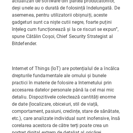
actualizări de software din partea producătorilor,
deși unele au o durată de folosință îndelungată. De
asemenea, pentru utilizatorii obișnuiți, aceste
gadgeturi sunt ca niște cutii negre, foarte puțini
înțeleg cum funcționează și la ce riscuri se expun”,
spune Cătălin Coșoi, Chief Security Strategist al
Bitdefender.
Internet of Things (IoT) are potențialul de a încălca
drepturile fundamentale ale omului și bunele
practici în materie de folosire a Internetului prin
accesarea datelor personale până la cel mai mic
detaliu. Dispozitivele colectează cantități enorme
de date (localizare, obiceiuri, stil de viață,
comportament, pasiuni, credințe, stare de sănătate,
etc.), care analizate individual sunt inofensive, însă
corelarea acestora de către terți poate crea un
portret digital extrem de detaliat al oricărei