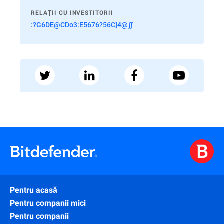
RELAȚII CU INVESTITORII
:?G6DE@CDo3:E5676?56C]4@∬
Pentru acasă
Pentru companii mici
Pentru companii