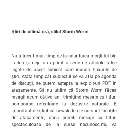
Ştiri de ultimă oră, stilul Storm Worm
Nu a trecut mult timp de la anunţarea morţii lui bin
Laden şi deja au apărut o serie de articole false
legate de acest subiect care inundă fluxurile de
ştiri. Atâta timp cât subiectul se va afla pe agenda
de discuţii, ne putem aştepta la exploit-uri PDF în
ataşamente. Să nu uităm că Storm Worm făcea
ravagii acum câţiva ani, trimiţând mesaje cu titluri
pompoase referitoare la dezastre naturale. E
important de ştiut că newsletterele nu sunt însoţite
de ataşamente; dacă primiţi mesaje cu titluri
spectaculoase de la surse necunoscute, vă