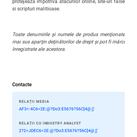
protejează împotriva atacurilor online, site-uri false
si scripturi malitioase.
Toate denumirile şi numele de produs menţionate
mai sus aparţin deţinătorilor de drept şi pot fi mărci
înregistrate ale acestora.
Contacte
RELAȚII MEDIA
AF3=:4C6=2E:@?Do3:E5676?56C]4@∬
RELAȚII CU INDUSTRY ANALYST
2?2=JDEC6=2E:@?Do3:E5676?56C]4@∬