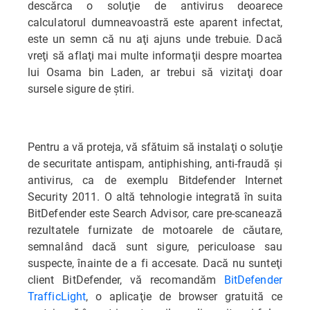
descărca o soluţie de antivirus deoarece
calculatorul dumneavoastră este aparent infectat,
este un semn că nu aţi ajuns unde trebuie. Dacă
vreţi să aflaţi mai multe informaţii despre moartea
lui Osama bin Laden, ar trebui să vizitaţi doar
sursele sigure de ştiri.
Pentru a vă proteja, vă sfătuim să instalaţi o soluţie
de securitate antispam, antiphishing, anti-fraudă şi
antivirus, ca de exemplu Bitdefender Internet
Security 2011. O altă tehnologie integrată în suita
BitDefender este Search Advisor, care pre-scanează
rezultatele furnizate de motoarele de căutare,
semnalând dacă sunt sigure, periculoase sau
suspecte, înainte de a fi accesate. Dacă nu sunteţi
client BitDefender, vă recomandăm
BitDefender
TrafficLight
, o aplicaţie de browser gratuită ce