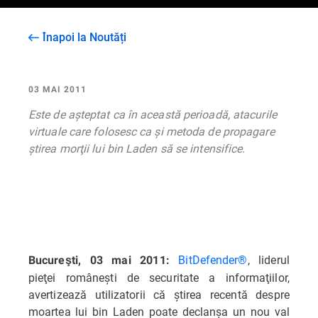
Înapoi la Noutăți
03 MAI 2011
Este de aşteptat ca în această perioadă, atacurile
virtuale care folosesc ca şi metoda de propagare
ştirea morţii lui bin Laden să se intensifice.
BitDefender®
, liderul
Bucureşti, 03 mai 2011:
pieţei româneşti de securitate a informaţiilor,
avertizează utilizatorii că ştirea recentă despre
moartea lui bin Laden poate declanşa un nou val