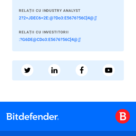
RELAȚII CU INDUSTRY ANALYST
2?2=JDEC6=2E:@?Do3:E5676?56C]4@∬
RELAȚII CU INVESTITORII
:?G6DE@CDo3:E5676?56C]4@∬