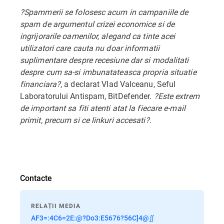
?Spammerii se folosesc acum in campaniile de
spam de argumentul crizei economice si de
ingrijorarile oamenilor, alegand ca tinte acei
utilizatori care cauta nu doar informatii
suplimentare despre recesiune dar si modalitati
despre cum sa-si imbunatateasca propria situatie
financiara?
, a declarat Vlad Valceanu, Seful
Laboratorului Antispam, BitDefender.
?Este extrem
de important sa fiti atenti atat la fiecare e-mail
primit, precum si ce linkuri accesati?.
Contacte
RELAȚII MEDIA
AF3=:4C6=2E:@?Do3:E5676?56C]4@∬