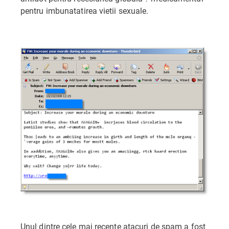
pentru imbunatatirea vietii sexuale.
Unul dintre cele mai recente atacuri de spam a fost