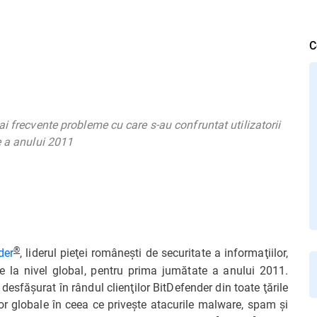
C
i frecvente probleme cu care s-au confruntat utilizatorii
e a anului 2011
®
der
, liderul pieţei româneşti de securitate a informaţiilor,
e la nivel global, pentru prima jumătate a anului 2011.
esfăşurat în rândul clienţilor BitDefender din toate ţările
r globale în ceea ce priveşte atacurile malware, spam şi