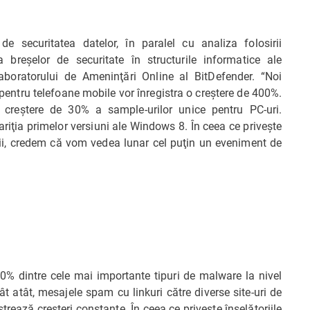
de securitatea datelor, în paralel cu analiza folosirii
 a breşelor de securitate în structurile informatice ale
aboratorului de Ameninţări Online al BitDefender. “Noi
pentru telefoane mobile vor înregistra o creştere de 400%.
creştere de 30% a sample-urilor unice pentru PC-uri.
ariţia primelor versiuni ale Windows 8. În ceea ce priveşte
anii, credem că vom vedea lunar cel puţin un eveniment de
50% dintre cele mai importante tipuri de malware la nivel
t atât, mesajele spam cu linkuri către diverse site-uri de
strează creşteri constante. În ceea ce priveşte înşelătoriile