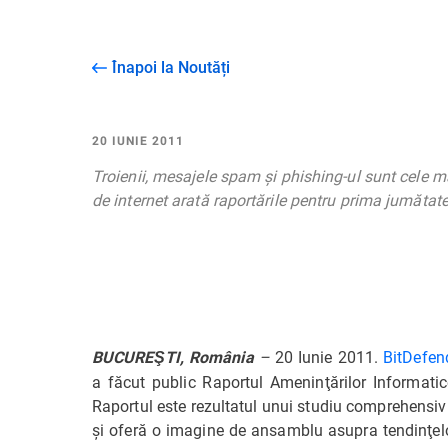
Înapoi la Noutăți
20 IUNIE 2011
Troienii, mesajele spam şi phishing-ul sunt cele ma
de internet arată raportările pentru prima jumătat
–
20 Iunie 2011.
BitDefen
BUCUREŞTI, România
a făcut public Raportul Ameninţărilor Informatic
Raportul este rezultatul unui studiu comprehensiv d
şi oferă o imagine de ansamblu asupra tendinţelo