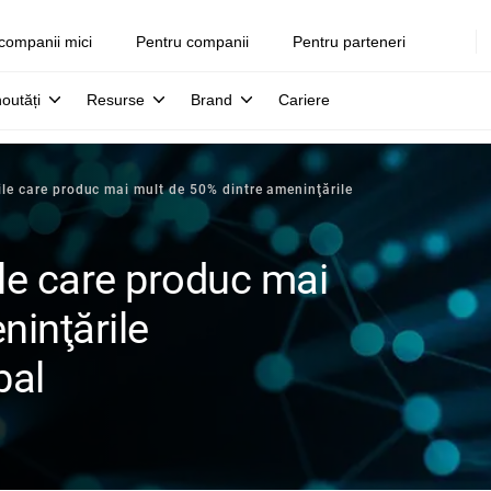
companii mici
Pentru companii
Pentru parteneri
noutăți
Resurse
Brand
Cariere
ile care produc mai mult de 50% dintre ameninţările
ile care produc mai
ninţările
bal