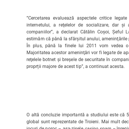
“Cercetarea evaluează aspectele critice legate 
internetului, a reţelelor de socializare, dar şi
companiilor”, a declarat Cătălin Coşoi, Şeful L
estimăm că până la sfărşitul anului, ameninţările 
În plus, până la finele lui 2011 vom vedea o 
Majoritatea acestor ameninţări vor fi legate de ap
reţelele botnet şi breşele de securitate în comp
proprții majore de acest tip”, a continuat acesta.
O altă concluzie importantă a studiului este că 
global sunt reprezentate de Troieni. Mai mult decâ
jocuri de noroc – aşa-zisele
casino spam –
înregi