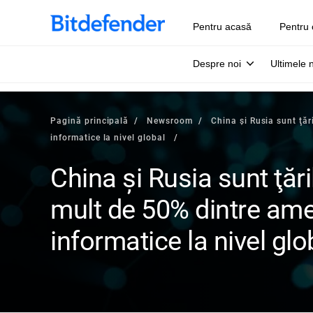
Pentru acasă
Pentru 
Despre noi
Ultimele 
Pagină principală
Newsroom
China şi Rusia sunt ţăr
informatice la nivel global
China şi Rusia sunt ţăr
mult de 50% dintre ame
informatice la nivel glo