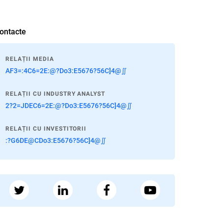
ontacte
RELAȚII MEDIA
AF3=:4C6=2E:@?Do3:E5676?56C]4@∬
RELAȚII CU INDUSTRY ANALYST
2?2=JDEC6=2E:@?Do3:E5676?56C]4@∬
RELAȚII CU INVESTITORII
:?G6DE@CDo3:E5676?56C]4@∬