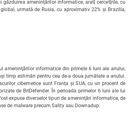
 găzduirea ameninţărilor informatice, arat[ cercet[rile, cu
l global, urmată de Rusia, cu aproximativ 22% şi Brazilia,
ui ameninţărilor informatice din primele 6 luni ale anului,
laşi timp estimări pentru cea de-a doua jumătate a anului.
acurilor cibernetice sunt Franţa şi SUA, cu un procent de
rizate de BitDefender. În perioada primelor 6 luni ale lui
ost expuse diverselor tipuri de ameninţări informatice, de
uloase de malware precum Sality sau Downadup.