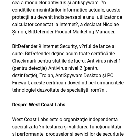
cea a modulelor antivirus şi antispyware. ?n
condiţiile ameninţărilor informatice actuale, aceste
protecţii au devenit indispensabile unui utilizator de
calculator conectat la Internet?, a declarat Nicolae
Şimon, BitDefender Product Marketing Manager.
BitDefender 9 Internet Security, v?rful de lance al
suitei BitDefender deţine acum toate certificările
Checkmark pentru staţiile de lucru: Antivirus nivel 1
(pentru detecţie) Antivirus nivel 2 (pentru
dezinfecţie), Troian, AntiSpyware Desktop şi PC
Firewall, aceste certificări dovedind performanenţele
tehnologiei dezvoltate de specialiştii rom?ni.
Despre West Coast Labs
West Coast Labs este o organizaţie independentă
specializată ?n testarea şi validarea funcţionalităţii
şi performanţei produselor şi serviciilor de securitate