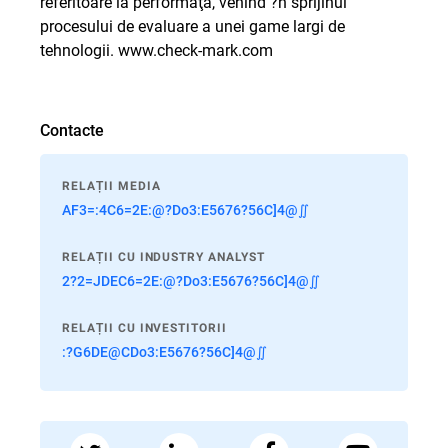
referitoare la performaţă, venind ?n sprijinul
procesului de evaluare a unei game largi de
tehnologii.
www.check-mark.com
Contacte
RELAȚII MEDIA
AF3=:4C6=2E:@?Do3:E5676?56C]4@∬
RELAȚII CU INDUSTRY ANALYST
2?2=JDEC6=2E:@?Do3:E5676?56C]4@∬
RELAȚII CU INVESTITORII
:?G6DE@CDo3:E5676?56C]4@∬