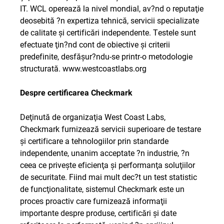
IT. WCL operează la nivel mondial, av?nd o reputaţie
deosebită ?n expertiza tehnică, servicii specializate
de calitate şi certificări independente. Testele sunt
efectuate ţin?nd cont de obiective şi criterii
predefinite, desfăşur?ndu-se printr-o metodologie
structurată.
www.westcoastlabs.org
Despre certificarea Checkmark
Deţinută de organizaţia West Coast Labs,
Checkmark furnizează servicii superioare de testare
şi certificare a tehnologiilor prin standarde
independente, unanim acceptate ?n industrie, ?n
ceea ce priveşte eficienţa şi performanţa soluţiilor
de securitate. Fiind mai mult dec?t un test statistic
de funcţionalitate, sistemul Checkmark este un
proces proactiv care furnizează informaţii
importante despre produse, certificări şi date