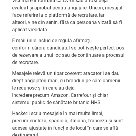
Victima e informată că CV-ul său a fost deja
evaluat și aprobat pentru angajare. Uneori, mesajul
face referire la o platformă de recrutare, iar
alteori, vine din senin, fără ca persoana vizată să fi
aplicat vreodată.
E-mail-urile includ de regulă afirmații
conform cărora candidatul se potrivește perfect postului și
de rezervare a unui loc sau de continuare a procesului
de recrutare.
Mesajele relevă un tipar coerent: atacatorii se dau
drept angajatori mari, cu branduri pe care oamenii
le recunosc și în care au deja
încredere precum Amazon, Carrefour și chiar
sistemul public de sănătate britanic NHS.
Hackerii scriu mesajele în mai multe limbi,
precum engleză, spaniolă, italiană, franceză și sunt
adesea ajustate în funcție de locul în care se află
destinatarul.