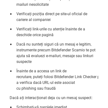
mailuri nesolicitate
Verificați poziția direct pe site-ul oficial de
cariere al companiei
Verificați link-urile cu atenție înainte de a
deschide orice pagină
Dacă nu sunteți siguri că un mesaj e legitim,
instrumente precum
Bitdefender Scamio
te pot
ajuta să evaluezi e-mailuri, mesaje sau linkuri
suspecte
Înainte de a accesa un link de
recrutare, puteți folosi
Bitdefender Link Checker
pentr
a verifica dacă URL-ul este asociat
cu phishing sau fraudă
Dacă ați interacționat deja cu un mesaj suspect:
Schimbați-vă parolele imediat