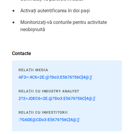
Activați autentificarea în doi pași
Monitorizați-vă conturile pentru activitate
neobișnuită
Contacte
RELAȚII MEDIA
AF3=:4C6=2E:@?Do3:E5676?56C]4@∬
RELAȚII CU INDUSTRY ANALYST
2?2=JDEC6=2E:@?Do3:E5676?56C]4@∬
RELAȚII CU INVESTITORII
:?G6DE@CDo3:E5676?56C]4@∬