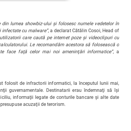
ile din lumea showbiz-ului şi folosesc numele vedetelor în
ri infectate cu malware”
, a declarat Cătălin Cosoi, Head of
utilizatorii care caută pe internet poze şi videoclipuri cu
 calculatorului. Le recomandăm acestora să folosească o
te face faţă celor mai noi ameninţări informatice”
, a
losit de infractorii informatici, la începutul lunii mai,
ţii guvernamentale. Destinatarii erau îndemnaţi să îşi
liu, informaţii legate de conturile bancare şi alte date
r presupuse acuzaţii de terorism.