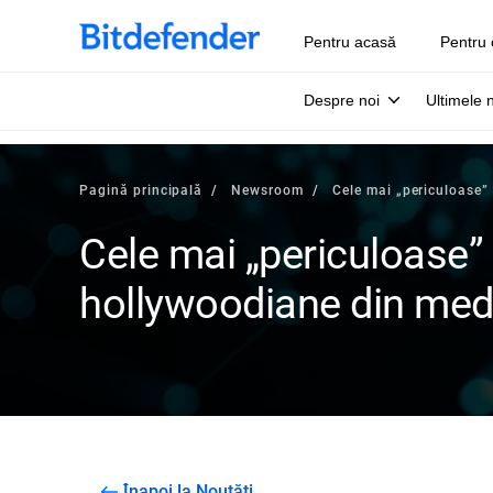
Pentru acasă
Pentru 
Despre noi
Ultimele 
Pagină principală
Newsroom
Cele mai „periculoase”
Cele mai „periculoase”
hollywoodiane din medi
Înapoi la Noutăți