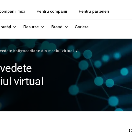
companii mici
Pentru companii
Pentru parteneri
noutăți
Resurse
Brand
Cariere
 vedete hollywoodiane din mediul virtual
 vedete
ul virtual
C