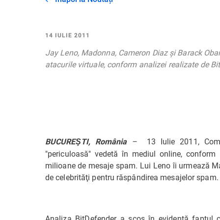
14 IULIE 2011
Jay Leno, Madonna, Cameron Diaz şi Barack Obama 
atacurile virtuale, conform analizei realizate de
–
13 Iulie 2011, Com
BUCUREŞTI, România
"periculoasă" vedetă în mediul online, conform 
milioane de mesaje spam. Lui Leno îi urmează Ma
de celebrităţi pentru răspândirea mesajelor spam.
Analiza BitDefender a scos în evidenţă faptul 