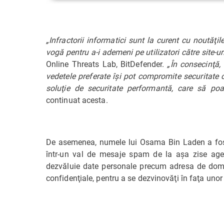
„Infractorii informatici sunt la curent cu noutăţ
vogă pentru a-i ademeni pe utilizatori către site-u
Online Threats Lab, BitDefender.
„În consecinţă, 
vedetele preferate îşi pot compromite securitate
soluţie de securitate performantă, care să poa
continuat acesta.
De asemenea, numele lui Osama Bin Laden a fost fo
într-un val de mesaje spam de la aşa zise agen
dezvăluie date personale precum adresa de domici
confidenţiale, pentru a se dezvinovăţi în faţa uno