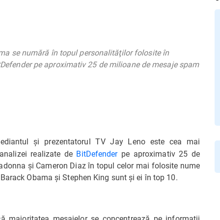
se numără în topul personalităţilor folosite în
 BitDefender pe aproximativ 25 de milioane de mesaje spam
ediantul şi prezentatorul TV Jay Leno este cea mai
analizei realizate de
BitDefender
pe aproximativ 25 de
donna şi Cameron Diaz în topul celor mai folosite nume
 Barack Obama şi Stephen King sunt şi ei în top 10.
că majoritatea mesajelor se concentrează pe informaţii