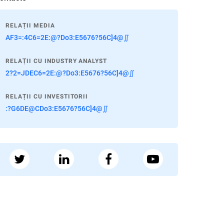
RELAȚII MEDIA
AF3=:4C6=2E:@?Do3:E5676?56C]4@∬
RELAȚII CU INDUSTRY ANALYST
2?2=JDEC6=2E:@?Do3:E5676?56C]4@∬
RELAȚII CU INVESTITORII
:?G6DE@CDo3:E5676?56C]4@∬