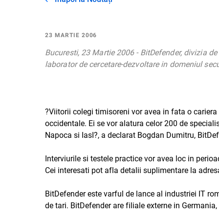
23 MARTIE 2006
Bucuresti, 23 Martie 2006 - BitDefender, divizia d
laborator de cercetare-dezvoltare in domeniul secur
?Viitorii colegi timisoreni vor avea in fata o cariera
occidentale. Ei se vor alatura celor 200 de specialis
Napoca si IasI?, a declarat Bogdan Dumitru, BitDe
Interviurile si testele practice vor avea loc in peri
Cei interesati pot afla detalii suplimentare la ad
BitDefender este varful de lance al industriei IT ro
de tari. BitDefender are filiale externe in Germania,