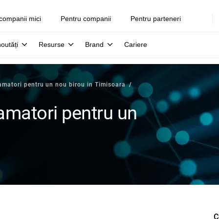
companii mici
Pentru companii
Pentru parteneri
noutăți
Resurse
Brand
Cariere
amatori pentru un nou birou in Timisoara
amatori pentru un
C