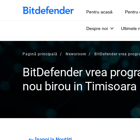
Pentru acasă
Pentru 
Despre noi
Ultimele 
Pagină principală
Newsroom
BitDefender vrea progr
BitDefender vrea progr
nou birou in Timisoara
Înapoi la Noutăți