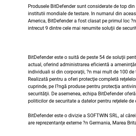
Produsele BitDefender sunt considerate de top din
institutii mondiale de testare. In numarul din acea
America, BitDefender a fost clasat pe primul loc ?n
intrecut 9 dintre cele mai renumite soluţii de secur
BitDefender este o suită de peste 54 de soluţii pent
actual, oferind administrarea eficientă a ameninţăr
individuali si din corporaţii, ?n mai mult de 100 de ţ
Realizată pentru a oferi protecţie completă reţelel
cuprinde, pe l?ngă produse pentru protecţia antiviru
securităţii. De asemenea, echipa BitDefender oferă 
politicilor de securitate a datelor pentru reţelele de
BitDefender este o divizie a SOFTWIN SRL, al căre
are reprezentanţe externe ?n Germania, Marea Brit