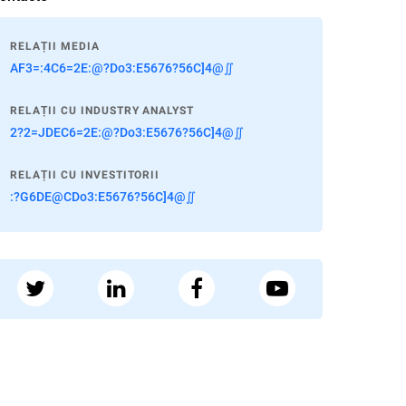
RELAȚII MEDIA
AF3=:4C6=2E:@?Do3:E5676?56C]4@∬
RELAȚII CU INDUSTRY ANALYST
2?2=JDEC6=2E:@?Do3:E5676?56C]4@∬
RELAȚII CU INVESTITORII
:?G6DE@CDo3:E5676?56C]4@∬