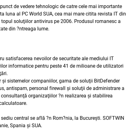
 punct de vedere tehnologic de catre cele mai importante
sta luna al PC World SUA, cea mai mare citita revista IT din
 topul soluţiilor antivirus pe 2006. Produsul romanesc a
itate din ?ntreaga lume.
ru satisfacerea nevoilor de securitate ale mediului IT
ilor informatice pentru peste 41 de milioane de utilizatori
ări.
or şi sistemelor companiilor, gama de soluţii BitDefender
s, antispam, personal firewall şi soluţii de administrare a
consultanţă organizaţiilor ?n realizarea şi stabilirea
 calculatoare.
i sediu central se află ?n Rom?nia, la Bucureşti. SOFTWIN
anie, Spania şi SUA.