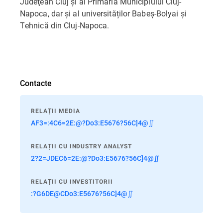
Judeţean Cluj şi al Primăria Municipiului Cluj-
Napoca, dar și al universităților Babeş-Bolyai şi
Tehnică din Cluj-Napoca.
Contacte
RELAȚII MEDIA
AF3=:4C6=2E:@?Do3:E5676?56C]4@∬
RELAȚII CU INDUSTRY ANALYST
2?2=JDEC6=2E:@?Do3:E5676?56C]4@∬
RELAȚII CU INVESTITORII
:?G6DE@CDo3:E5676?56C]4@∬