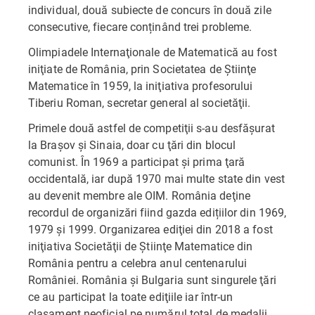
individual, două subiecte de concurs în două zile
consecutive, fiecare conținând trei probleme.
Olimpiadele Internaţionale de Matematică au fost
iniţiate de România, prin Societatea de Ştiinţe
Matematice în 1959, la iniţiativa profesorului
Tiberiu Roman, secretar general al societăţii.
Primele două astfel de competiţii s-au desfăşurat
la Braşov şi Sinaia, doar cu ţări din blocul
comunist. În 1969 a participat şi prima ţară
occidentală, iar după 1970 mai multe state din vest
au devenit membre ale OIM. România deţine
recordul de organizări fiind gazda edițiilor din 1969,
1979 şi 1999. Organizarea ediţiei din 2018 a fost
iniţiativa Societăţii de Ştiinţe Matematice din
România pentru a celebra anul centenarului
României. România şi Bulgaria sunt singurele ţări
ce au participat la toate ediţiile iar într-un
clasament neoficial pe numărul total de medalii,