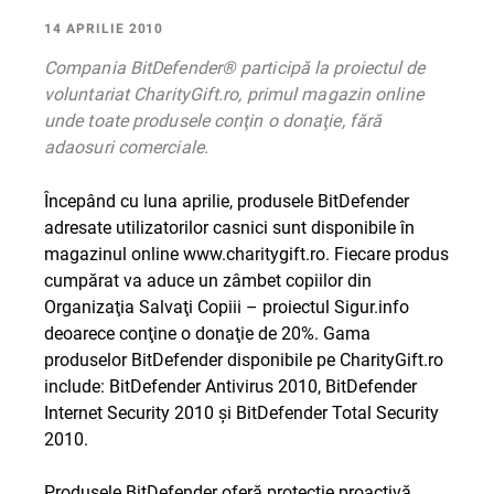
14 APRILIE 2010
Compania BitDefender® participă la proiectul de
voluntariat CharityGift.ro, primul magazin online
unde toate produsele conţin o donaţie, fără
adaosuri comerciale.
Începând cu luna aprilie, produsele BitDefender
adresate utilizatorilor casnici sunt disponibile în
magazinul online
www.charitygift.ro
. Fiecare produs
cumpărat va aduce un zâmbet copiilor din
Organizaţia Salvaţi Copiii – proiectul Sigur.info
deoarece conţine o donaţie de 20%. Gama
produselor BitDefender disponibile pe CharityGift.ro
include: BitDefender Antivirus 2010, BitDefender
Internet Security 2010 şi BitDefender Total Security
2010.
Produsele BitDefender oferă protecţie proactivă