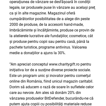
operaţiunea de vânzare se desfăşoară în condiţii
legale, iar produsele puse în vânzare au acelaşi preţ
ca şi în alte magazine. Magazinul oferă
cumpărătorilor posibilitatea de a alege din peste
2000 de produse, de la accesorii hand-made,
îmbrăcăminte şi încălţăminte, produse ce provin de
la atelierele lucrative ale fundaţiilor, cosmetice, cât
şi produse pentru copii sau pentru casă, până la
pachete turistice, programe antivirus. Valoarea
medie a donaţiilor a ajuns la 30%.
”Am apreciat conceptul
www.charitygift.ro
pentru
iniţiativa lor de a susţine diverse proiecte sociale.
Este un program unic şi inovator pentru comerţul
online din România, fiind unicul magazin caritabil.
Dorim să aducem o rază de soare în sufletele celor
care au nevoie. Am ales să donăm 20% din
vânzarea produselor BitDefender, bucurându-ne că
putem ajuta copiii cu posibilităţi materiale reduse