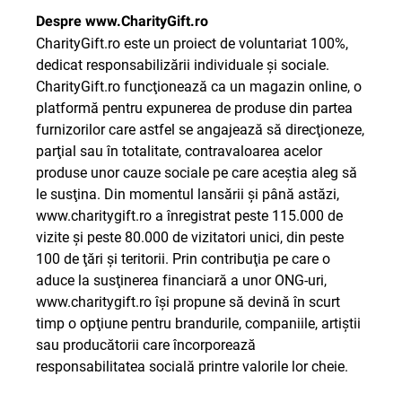
Despre
www.CharityGift.ro
CharityGift.ro este un proiect de voluntariat 100%,
dedicat responsabilizării individuale şi sociale.
CharityGift.ro funcţionează ca un magazin online, o
platformă pentru expunerea de produse din partea
furnizorilor care astfel se angajează să direcţioneze,
parţial sau în totalitate, contravaloarea acelor
produse unor cauze sociale pe care aceştia aleg să
le susţina. Din momentul lansării şi până astăzi,
www.charitygift.ro
a înregistrat peste 115.000 de
vizite şi peste 80.000 de vizitatori unici, din peste
100 de ţări şi teritorii. Prin contribuţia pe care o
aduce la susţinerea financiară a unor ONG-uri,
www.charitygift.ro
îşi propune să devină în scurt
timp o opţiune pentru brandurile, companiile, artiştii
sau producătorii care încorporează
responsabilitatea socială printre valorile lor cheie.