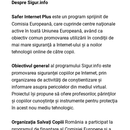
Despre Sigur.info
este un program sprijinit de
Safer Internet Plus
Comisia Europeană, care cuprinde centre naţionale
active în toată Uniunea Europeană, având ca
obiectiv comun promovarea utilizării în condiţii de
mai mare siguranţă a Internet-ului şi a noilor
tehnologii online de către copii.
al programului Sigur.info este
Obiectivul general
promovarea siguranţei copiilor pe Internet, prin
organizarea de activităţi de conştientizare şi
informare asupra pericolelor din mediul virtual.
Proiectul îşi propune să ofere profesorilor, părinţilor
şi copiilor cunoştinţe şi instrumente pentru protecţia
în acest nou mediu tehnologic.
România a participat la
Organizaţia Salvaţi Copiii
programul de finanţare al Comisiei Europene şi a