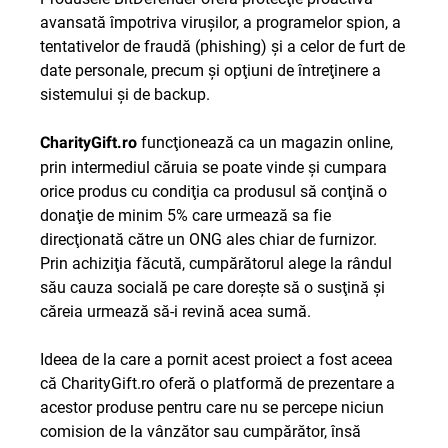
avansată împotriva viruşilor, a programelor spion, a
tentativelor de fraudă (phishing) şi a celor de furt de
date personale, precum şi opţiuni de întreţinere a
sistemului şi de backup.
funcţionează ca un magazin online,
CharityGift.ro
prin intermediul căruia se poate vinde şi cumpara
orice produs cu condiţia ca produsul să conţină o
donaţie de minim 5% care urmează sa fie
direcţionată către un ONG ales chiar de furnizor.
Prin achiziţia făcută, cumpărătorul alege la rândul
său cauza socială pe care doreşte să o susţină şi
căreia urmează să-i revină acea sumă.
Ideea de la care a pornit acest proiect a fost aceea
că CharityGift.ro oferă o platformă de prezentare a
acestor produse pentru care nu se percepe niciun
comision de la vânzător sau cumpărător, însă