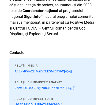
câştigat licitaţia de proiect, asumându-şi din 2008
rolul de
al programului
Coordonator naţional
naţional
în cadrul programului comunitar
Sigur.Info
mai sus menţionat
în parteneriat cu Positive Media
,
şi Centrul FOCUS – Centrul Român pentru Copii
Dispăruţi şi Exploataţi Sexual.
Contacte
RELAȚII MEDIA
AF3=:4C6=2E:@?Do3:E5676?56C]4@∬
RELAȚII CU INDUSTRY ANALYST
2?2=JDEC6=2E:@?Do3:E5676?56C]4@∬
RELAȚII CU INVESTITORII
:?G6DE@CDo3:E5676?56C]4@∬