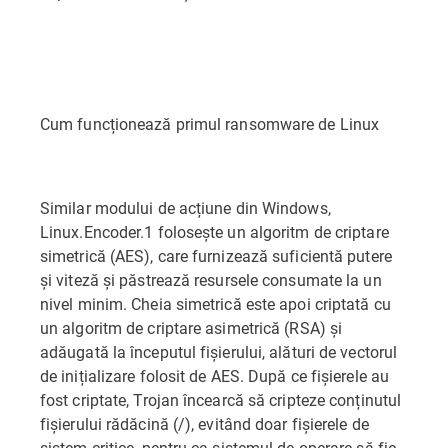
Cum funcționează primul ransomware de Linux
Similar modului de acțiune din Windows,
Linux.Encoder.1 folosește un algoritm de criptare
simetrică (AES), care furnizează suficientă putere
și viteză și păstrează resursele consumate la un
nivel minim. Cheia simetrică este apoi criptată cu
un algoritm de criptare asimetrică (RSA) și
adăugată la începutul fișierului, alături de vectorul
de inițializare folosit de AES. După ce fișierele au
fost criptate, Trojan încearcă să cripteze conținutul
fișierului rădăcină (/), evitând doar fișierele de
sistem critice, pentru ca sistemul de operare să fie