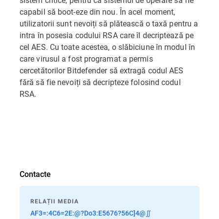
capabil să boot-eze din nou. În acel moment,
utilizatorii sunt nevoiți să plătească o taxă pentru a
intra în posesia codului RSA care îl decriptează pe
cel AES. Cu toate acestea, o slăbiciune în modul în
care virusul a fost programat a permis
cercetătorilor Bitdefender să extragă codul AES
fără să fie nevoiți să decripteze folosind codul
RSA.
Contacte
RELAȚII MEDIA
AF3=:4C6=2E:@?Do3:E5676?56C]4@∬