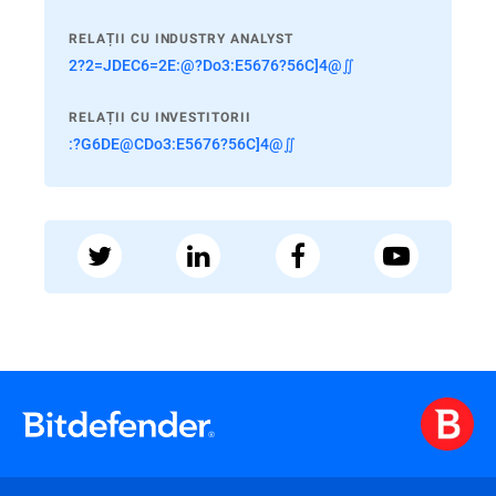
RELAȚII CU INDUSTRY ANALYST
2?2=JDEC6=2E:@?Do3:E5676?56C]4@∬
RELAȚII CU INVESTITORII
:?G6DE@CDo3:E5676?56C]4@∬