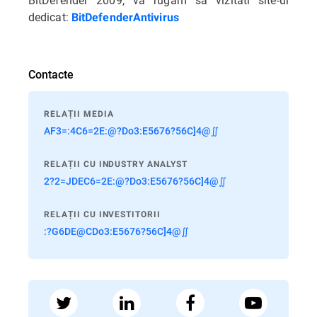
dedicat:
BitDefenderAntivirus
Contacte
RELAȚII MEDIA
AF3=:4C6=2E:@?Do3:E5676?56C]4@∬
RELAȚII CU INDUSTRY ANALYST
2?2=JDEC6=2E:@?Do3:E5676?56C]4@∬
RELAȚII CU INVESTITORII
:?G6DE@CDo3:E5676?56C]4@∬