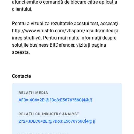
atunci emite o comandă de blocare către aplicaţia
clientului.
Pentru a vizualiza rezultatele acestui test, accesaţi
http://www.virusbtn.com/vbspam/results/index
şi
înregistraţi-vă. Pentru mai multe informaţii despre
soluţiile business BitDefender, vizitaţi pagina
aceasta
.
Contacte
RELAȚII MEDIA
AF3=:4C6=2E:@?Do3:E5676?56C]4@∬
RELAȚII CU INDUSTRY ANALYST
2?2=JDEC6=2E:@?Do3:E5676?56C]4@∬