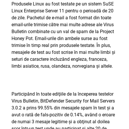
Produsele Linux au fost testate pe un sistem SuSE
Linux Enterprise Server 11 pentru o perioadă de 20
de zile. Pachetul de e-mail a fost format din toate
email-urile trimise către mai multe adrese ale Virus
Bulletin combinate cu un val de spam de la Project
Honey Pot. Email-urile din ambele surse au fost
trimise în timp real prin produsele testate. În plus,
mesajele de test au fost scrise în mai multe limbi şi
seturi de caractere incluzând engleza, franceza,
limbi asiatice, rusa, olandeza, norvegiana şi altele.
Participând în toate ediţiile de la începerea testelor
Virus Bulletin, BitDefender Security for Mail Servers
3.0.2 a prins 99.55% din mesajele spam în test şi a
avut o rată de fals-pozitiv de 0.14%, având o eroare
de numai 3 mesaje legitime şi a obţinut al doilea
scor într-un test unde au participat şi alte 20 de