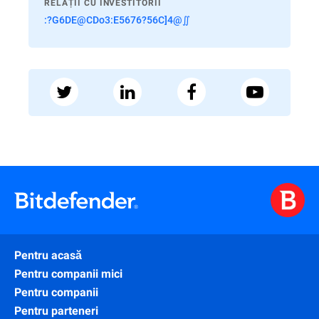
RELAȚII CU INVESTITORII
:?G6DE@CDo3:E5676?56C]4@∬
Pentru acasă
Pentru companii mici
Pentru companii
Pentru parteneri