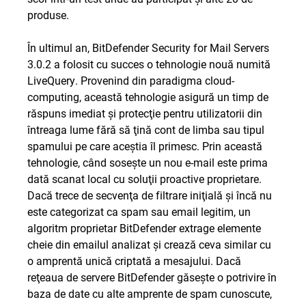
produse.
În ultimul an, BitDefender Security for Mail Servers
3.0.2 a folosit cu succes o tehnologie nouă numită
LiveQuery. Provenind din paradigma cloud-
computing, această tehnologie asigură un timp de
răspuns imediat şi protecţie pentru utilizatorii din
întreaga lume fără să ţină cont de limba sau tipul
spamului pe care aceştia îl primesc. Prin această
tehnologie, când soseşte un nou e-mail este prima
dată scanat local cu soluţii proactive proprietare.
Dacă trece de secvenţa de filtrare iniţială şi încă nu
este categorizat ca spam sau email legitim, un
algoritm proprietar BitDefender extrage elemente
cheie din emailul analizat şi crează ceva similar cu
o amprentă unică criptată a mesajului. Dacă
reţeaua de servere BitDefender găseşte o potrivire în
baza de date cu alte amprente de spam cunoscute,