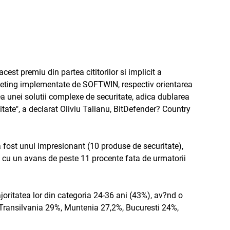
est premiu din partea cititorilor si implicit a
rketing implementate de SOFTWIN, respectiv orientarea
irea unei solutii complexe de securitate, adica dublarea
itate", a declarat Oliviu Talianu, BitDefender? Country
 fost unul impresionant (10 produse de securitate),
 cu un avans de peste 11 procente fata de urmatorii
ajoritatea lor din categoria 24-36 ani (43%), av?nd o
l (Transilvania 29%, Muntenia 27,2%, Bucuresti 24%,