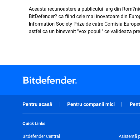
Aceasta recunoastere a publicului larg din Rom?ni
BitDefender? ca fiind cele mai inovatoare din Euro
Information Society Prize de catre Comisia Europ
astfel ca un binevenit "vox populi" ce valideaza pre
Pentru acasă
Pentru companii mici
Pent
Quick Links
Bitdefender Central
Asistență 