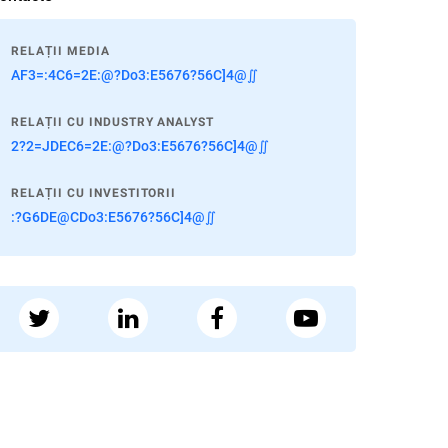
RELAȚII MEDIA
AF3=:4C6=2E:@?Do3:E5676?56C]4@∬
RELAȚII CU INDUSTRY ANALYST
2?2=JDEC6=2E:@?Do3:E5676?56C]4@∬
RELAȚII CU INVESTITORII
:?G6DE@CDo3:E5676?56C]4@∬