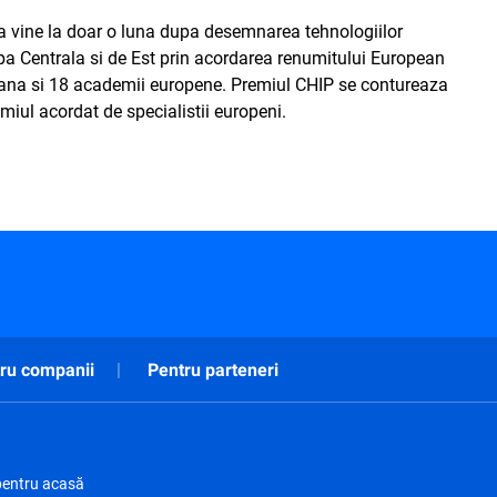
a vine la doar o luna dupa desemnarea tehnologiilor
pa Centrala si de Est prin acordarea renumitului European
eana si 18 academii europene. Premiul CHIP se contureaza
miul acordat de specialistii europeni.
ru companii
Pentru parteneri
pentru acasă