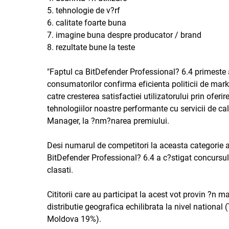
5. tehnologie de v?rf
6. calitate foarte buna
7. imagine buna despre producator / brand
8. rezultate bune la teste
"Faptul ca BitDefender Professional? 6.4 primeste ac
consumatorilor confirma eficienta politicii de ma
catre cresterea satisfactiei utilizatorului prin ofer
tehnologiilor noastre performante cu servicii de cal
Manager, la ?nm?narea premiului.
Desi numarul de competitori la aceasta categorie a
BitDefender Professional? 6.4 a c?stigat concursul
clasati.
Cititorii care au participat la acest vot provin ?n m
distributie geografica echilibrata la nivel nationa
Moldova 19%).