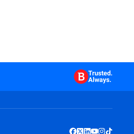
Trusted.
Always.