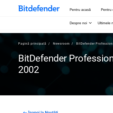
Pentru acasă
Pentru 
Despre noi
Ultimele 
Pagină principală
Newsroom
BitDefender Profession
BitDefender Profession
2002
Înapoi la Noutăți