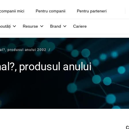
companii mici
Pentru companii
Pentru parteneri
noutăți
Resurse
Brand
Cariere
al?, produsul anului 2002
al?, produsul anului
C