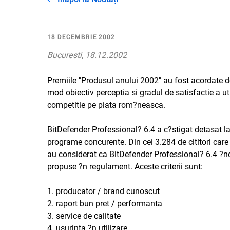
18 DECEMBRIE 2002
Bucuresti, 18.12.2002
Premiile "Produsul anului 2002" au fost acordate de 
mod obiectiv perceptia si gradul de satisfactie a uti
competitie pe piata rom?neasca.
BitDefender Professional? 6.4 a c?stigat detasat l
programe concurente. Din cei 3.284 de cititori care 
au considerat ca BitDefender Professional? 6.4 ?nd
propuse ?n regulament. Aceste criterii sunt:
1. producator / brand cunoscut
2. raport bun pret / performanta
3. service de calitate
4. usurinta ?n utilizare