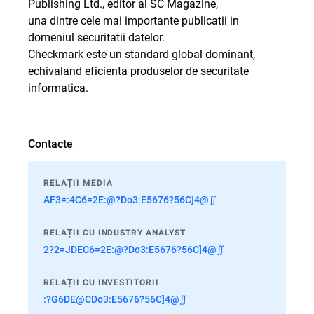
Publishing Ltd., editor al SC Magazine,
una dintre cele mai importante publicatii in
domeniul securitatii datelor.
Checkmark este un standard global dominant,
echivaland eficienta produselor de securitate
informatica.
Contacte
RELAȚII MEDIA
AF3=:4C6=2E:@?Do3:E5676?56C]4@∬
RELAȚII CU INDUSTRY ANALYST
2?2=JDEC6=2E:@?Do3:E5676?56C]4@∬
RELAȚII CU INVESTITORII
:?G6DE@CDo3:E5676?56C]4@∬