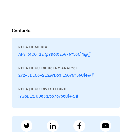
Contacte
RELAȚII MEDIA
AF3=:4C6=2E:@?Do3:E5676?56C]4@∬
RELAȚII CU INDUSTRY ANALYST
2?2=JDEC6=2E:@?Do3:E5676?56C]4@∬
RELAȚII CU INVESTITORII
:?G6DE@CDo3:E5676?56C]4@∬