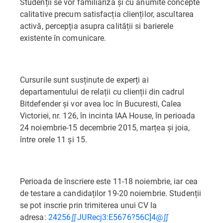
Studenții se vor familiariza și cu anumite concepte
calitative precum satisfacția clienților, ascultarea
activă, percepția asupra calității si barierele
existente în comunicare.
Cursurile sunt susținute de experți ai
departamentului de relații cu clienții din cadrul
Bitdefender și vor avea loc în Bucuresti, Calea
Victoriei, nr. 126, în incinta IAA House, în perioada
24 noiembrie-15 decembrie 2015, marțea și joia,
între orele 11 și 15.
Perioada de înscriere este 11-18 noiembrie, iar cea
de testare a candidaților 19-20 noiembrie. Studenții
se pot inscrie prin trimiterea unui CV la
adresa:
24256∬JURecj3:E5676?56C]4@∬