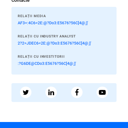
RELAȚII MEDIA
AF3=:4C6=2E:@?Do3:E5676?56C]4@∬
RELAȚII CU INDUSTRY ANALYST
2?2=JDEC6=2E:@?Do3:E5676?56C]4@∬
RELAȚII CU INVESTITORII
:?G6DE@CDo3:E5676?56C]4@∬