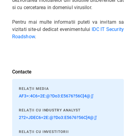
si cu cercetarea in domeniul virusilor.
Pentru mai multe informatii puteti va invitam sa
vizitati site-ul dedicat evenimentului
IDC IT Security
Roadshow
.
Contacte
RELAȚII MEDIA
AF3=:4C6=2E:@?Do3:E5676?56C]4@∬
RELAȚII CU INDUSTRY ANALYST
2?2=JDEC6=2E:@?Do3:E5676?56C]4@∬
RELAȚII CU INVESTITORII