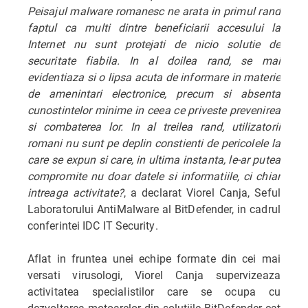
Peisajul malware romanesc ne arata in primul rand
faptul ca multi dintre beneficiarii accesului la
Internet nu sunt protejati de nicio solutie de
securitate fiabila. In al doilea rand, se mai
evidentiaza si o lipsa acuta de informare in materie
de amenintari electronice, precum si absenta
cunostintelor minime in ceea ce priveste prevenirea
si combaterea lor. In al treilea rand, utilizatorii
romani nu sunt pe deplin constienti de pericolele la
care se expun si care, in ultima instanta, le-ar putea
compromite nu doar datele si informatiile, ci chiar
intreaga activitate?
, a declarat Viorel Canja, Seful
Laboratorului AntiMalware al BitDefender, in cadrul
conferintei IDC IT Security.
Aflat in fruntea unei echipe formate din cei mai
versati virusologi, Viorel Canja supervizeaza
activitatea specialistilor care se ocupa cu
dezvoltarea motoarelor din solutiile BitDefender cat