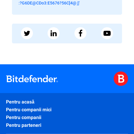
:?G6DE@CDo3:E5676?56C]4@∬
Pentru acasă
Pentru companii mici
Pentru companii
Pentru parteneri