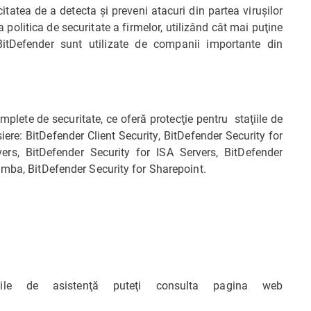
itatea de a detecta şi preveni atacuri din partea viruşilor
 politica de securitate a firmelor, utilizând cât mai puţine
 BitDefender sunt utilizate de companii importante din
lete de securitate, ce oferă protecţie pentru staţiile de
işiere: BitDefender Client Security, BitDefender Security for
vers, BitDefender Security for ISA Servers, BitDefender
amba, BitDefender Security for Sharepoint.
iile de asistenţă puteţi consulta pagina web