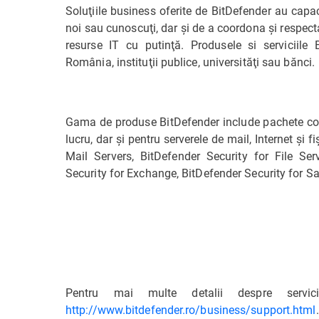
Soluţiile business oferite de BitDefender au capac
noi sau cunoscuţi, dar şi de a coordona şi respecta
resurse IT cu putinţă. Produsele si serviciile
România, instituţii publice, universităţi sau bănci.
Gama de produse BitDefender include pachete comp
lucru, dar şi pentru serverele de mail, Internet şi f
Mail Servers, BitDefender Security for File Ser
Security for Exchange, BitDefender Security for S
Pentru mai multe detalii despre servic
http://www.bitdefender.ro/business/support.html
.