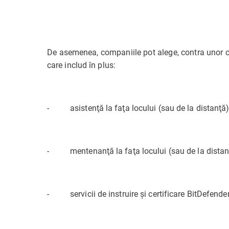
De asemenea, companiile pot alege, contra unor co
care includ în plus:
- asistenţă la faţa locului (sau de la distanţă)
- mentenanţă la faţa locului (sau de la distanţă
- servicii de instruire şi certificare BitDefender 