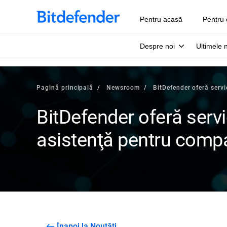
Pentru acasă
Pentru 
Despre noi
Ultimele 
Pagină principală
Newsroom
BitDefender oferă servi
BitDefender oferă servic
asistenţă pentru compa
Înapoi la Noutăți