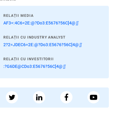
RELAȚII MEDIA
AF3=:4C6=2E:@?Do3:E5676?56C]4@∬
RELAȚII CU INDUSTRY ANALYST
2?2=JDEC6=2E:@?Do3:E5676?56C]4@∬
RELAȚII CU INVESTITORII
:?G6DE@CDo3:E5676?56C]4@∬