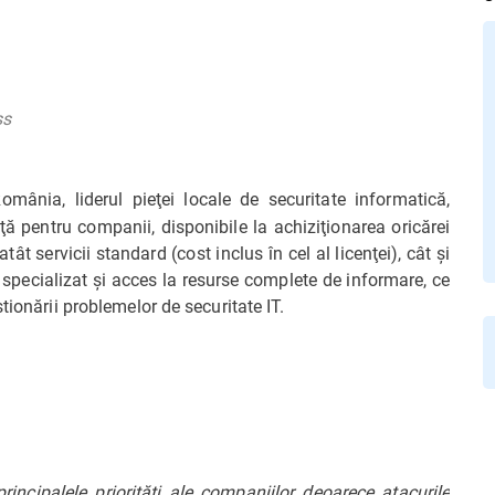
ss
ânia, liderul pieţei locale de securitate informatică,
ţă pentru companii, disponibile la achiziţionarea oricărei
ât servicii standard (cost inclus în cel al licenţei), cât şi
 specializat şi acces la resurse complete de informare, ce
tionării problemelor de securitate IT.
incipalele priorităţi ale companiilor deoarece atacurile