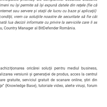
eni nu îşi permite să îşi expună datele din reţele (fie că
ternet sau servere şi staţii de lucru cu baze şi aplicaţii)
ondiţii, vrem ca soluţiile noastre de securitate să fie cât
ă lua decizii informate cu privire la serviciile care li se
nu, Country Manager al BitDefender România.
achiziţionarea oricărei soluţii pentru mediul business,
lizarea versiunii şi generaţiei de produs, acces la centrul
re gratuite, serviciul gratuit de scanare online, ştiri din
e” (Knowledge Base), tutoriale video, alerte viruşi, forum