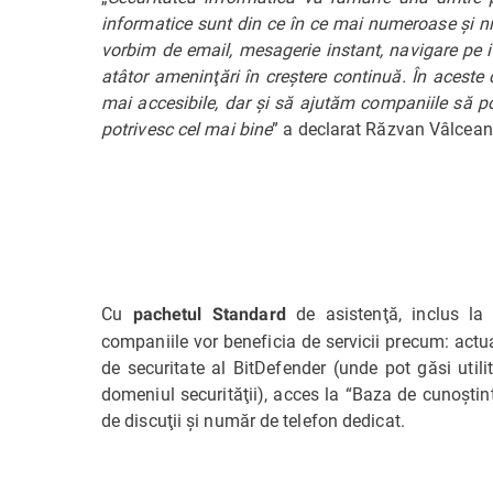
informatice sunt din ce în ce mai numeroase şi nim
vorbim de email, mesagerie instant, navigare pe in
atâtor ameninţări în creştere continuă. În aceste c
mai accesibile, dar şi să ajutăm companiile să poat
potrivesc cel mai bine
” a declarat Răzvan Vâlcea
Cu
de asistenţă, inclus la 
pachetul Standard
companiile vor beneficia de servicii precum: actua
de securitate al BitDefender (unde pot găsi utilita
domeniul securităţii), acces la “Baza de cunoştinţ
de discuţii şi număr de telefon dedicat.