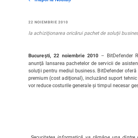
22 NOIEMBRIE 2010
la achiziţionarea oricărui pachet de soluţii busine
– BitDefender Rom
Bucureşti, 22 noiembrie 2010
anunţă lansarea pachetelor de servicii de asisten
soluţii pentru mediul business. BitDefender oferă at
premium (cost adiţional), incluzând suport tehnic
vor reduce costurile generale şi timpul necesar ges
„
Securitatea informatică va rămâne una dintre pr