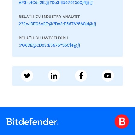
AF3=:4C6=2E:@?Do3:E5676?56C]4@∬
RELAȚII CU INDUSTRY ANALYST
2?2=JDEC6=2E:@?Do3:E5676?56C]4@∬
RELAȚII CU INVESTITORII
:?G6DE@CDo3:E5676?56C]4@∬