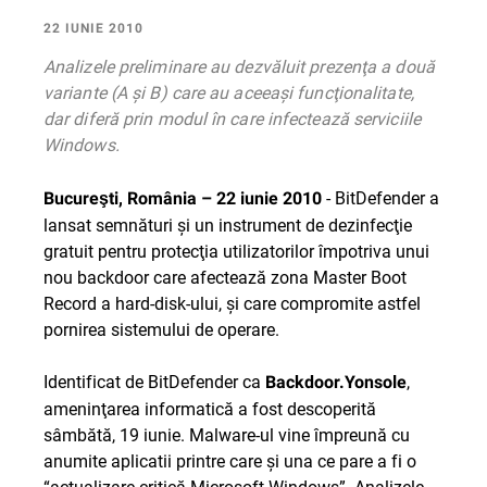
22 IUNIE 2010
Analizele preliminare au dezvăluit prezenţa a două
variante (A şi B) care au aceeaşi funcţionalitate,
dar diferă prin modul în care infectează serviciile
Windows.
- BitDefender a
Bucureşti, România – 22 iunie 2010
lansat semnături şi un instrument de dezinfecţie
gratuit pentru protecţia utilizatorilor împotriva unui
nou backdoor care afectează zona Master Boot
Record a hard-disk-ului, şi care compromite astfel
pornirea sistemului de operare.
Identificat de BitDefender ca
,
Backdoor.Yonsole
ameninţarea informatică a fost descoperită
sâmbătă, 19 iunie. Malware-ul vine împreună cu
anumite aplicatii printre care şi una ce pare a fi o
“actualizare critică Microsoft Windows”. Analizele