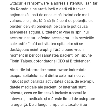
„Atacurile ransomware la adresa sistemului sanitar
din România ne arată încă o dată că hackerii
acționează lipsit de orice etică lovind cele mai
vulnerabile ținte, fără să țină cont de potențialele
pierderi de vieți omenești pe care le pot cauza
asemenea acțiuni. Bitdefender vine în sprijinul
acestor instituții oferind acces gratuit la serviciile
sale astfel încât activitatea spitalelor să se
desfășoare neîntrerupt și fără a pune vreun
moment în pericol sănătatea pacienților”, spune
Florin Talpeș, cofondator și CEO al Bitdefender.
Atacurile informatice ransomware îndreptate
asupra spitalelor sunt dintre cele mai nocive
întrucât pot paraliza activitatea dacă, de exemplu,
datele medicale ale pacienților internați sunt
blocate, ceea ce limitează inclusiv accesul la
intervenții medicale și mărește timpii de așteptare
la urgență. De-a lungul timpului, atacatorii au