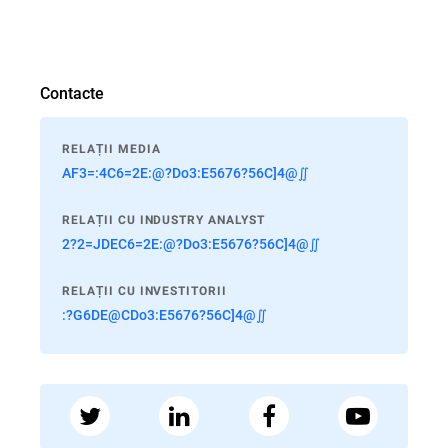
Contacte
RELAȚII MEDIA
AF3=:4C6=2E:@?Do3:E5676?56C]4@∬
RELAȚII CU INDUSTRY ANALYST
2?2=JDEC6=2E:@?Do3:E5676?56C]4@∬
RELAȚII CU INVESTITORII
:?G6DE@CDo3:E5676?56C]4@∬