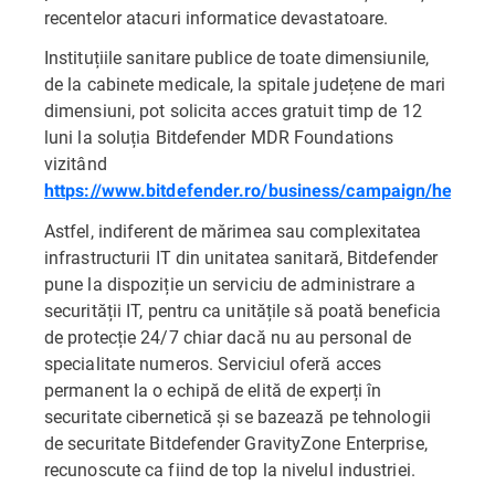
recentelor atacuri informatice devastatoare.
Instituțiile sanitare publice de toate dimensiunile,
de la cabinete medicale, la spitale județene de mari
dimensiuni, pot solicita acces gratuit timp de 12
luni la soluția Bitdefender MDR Foundations
vizitând
https://www.bitdefender.ro/business/campaign/healthc
Astfel, indiferent de mărimea sau complexitatea
infrastructurii IT din unitatea sanitară, Bitdefender
pune la dispoziție un serviciu de administrare a
securității IT, pentru ca unitățile să poată beneficia
de protecție 24/7 chiar dacă nu au personal de
specialitate numeros. Serviciul oferă acces
permanent la o echipă de elită de experți în
securitate cibernetică și se bazează pe tehnologii
de securitate Bitdefender GravityZone Enterprise,
recunoscute ca fiind de top la nivelul industriei.