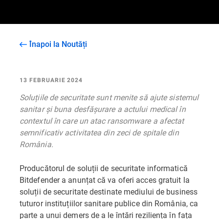
Înapoi la Noutăți
13 FEBRUARIE 2024
Soluțiile de securitate sunt menite să ajute sistemul
sanitar și buna desfășurare a actului medical în
contextul în care un atac ransomware a afectat
semnificativ activitatea din zeci de spitale din
România.
Producătorul de soluții de securitate informatică
Bitdefender a anunțat că va oferi acces gratuit la
soluții de securitate destinate mediului de business
tuturor instituțiilor sanitare publice din România, ca
parte a unui demers de a le întări reziliența în fața