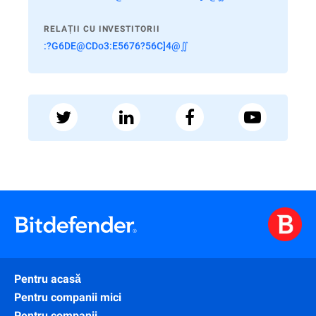
RELAȚII CU INVESTITORII
:?G6DE@CDo3:E5676?56C]4@∬
Pentru acasă
Pentru companii mici
Pentru companii