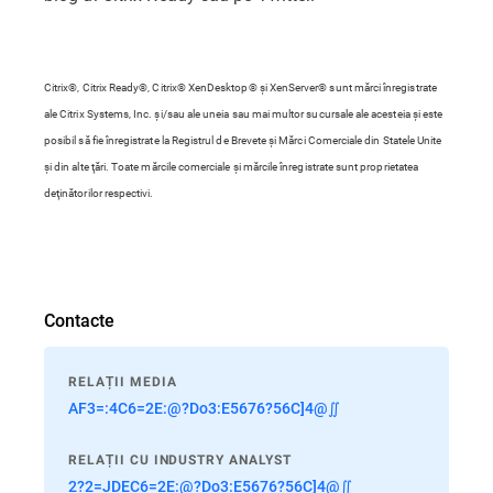
Citrix®, Citrix Ready®, Citrix® XenDesktop® şi XenServer® sunt mărci înregistrate
ale Citrix Systems, Inc. şi/sau ale uneia sau mai multor sucursale ale acesteia şi este
posibil să fie înregistrate la Registrul de Brevete şi Mărci Comerciale din Statele Unite
şi din alte ţări. Toate mărcile comerciale şi mărcile înregistrate sunt proprietatea
deţinătorilor respectivi.
Contacte
RELAȚII MEDIA
AF3=:4C6=2E:@?Do3:E5676?56C]4@∬
RELAȚII CU INDUSTRY ANALYST
2?2=JDEC6=2E:@?Do3:E5676?56C]4@∬