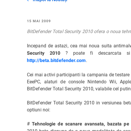
15 MAI 2009
BitDefender Total Security 2010 ofera o noua te
Incepand de astazi, cea mai noua suita antima
? poate fi descarcata si te
Security 2010
.
http://beta.bitdefender.com
Cei mai activi participanti la campania de testar
EeePC, alaturi de console Nintendo Wii, Apple
BitDefender Total Security 2010, valabile cel putin
BitDefender Total Security 2010 in versiunea beta 
optiuni noi:
#
Tehnologie de scanare avansata, bazata p
2010 beta dispune de o noua modalitate de scana