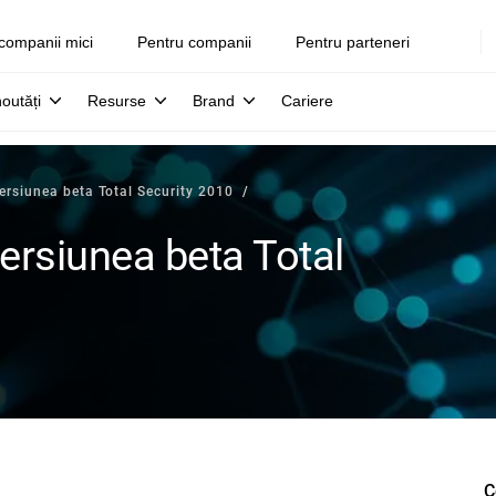
companii mici
Pentru companii
Pentru parteneri
noutăți
Resurse
Brand
Cariere
ersiunea beta Total Security 2010
ersiunea beta Total
C