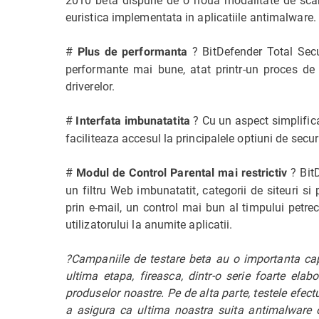
euristica implementata in aplicatiile antimalware.
#
? BitDefender Total Secu
Plus de performanta
performante mai bune, atat printr-un proces de 
driverelor.
#
? Cu un aspect simplificat
Interfata imbunatatita
faciliteaza accesul la principalele optiuni de secur
#
? BitD
Modul de Control Parental mai restrictiv
un filtru Web imbunatatit, categorii de siteuri si 
prin e-mail, un control mai bun al timpului petrec
utilizatorului la anumite aplicatii.
?Campaniile de testare beta au o importanta capi
ultima etapa, fireasca, dintr-o serie foarte elab
produselor noastre. Pe de alta parte, testele efe
a asigura ca ultima noastra suita antimalware of