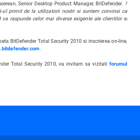
aierean, Senior Desktop Product Manager, BitDefender.
?
l primit de la utilizatorii nostri si suntem convinsi ca
 va raspunde celor mai diverse exigente ale clientilor si
ta BitDefender Total Security 2010 si inscrierea on-line,
.
a.bitdefender.com
nder Total Security 2010, va invitam sa vizitati
forumul