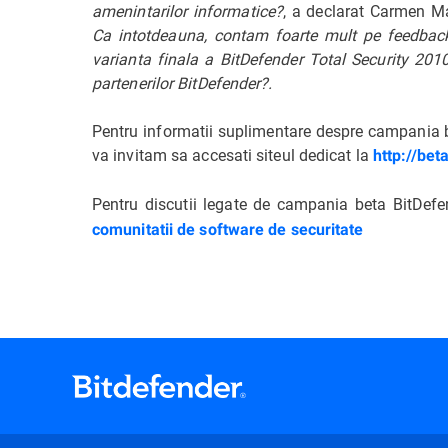
amenintarilor informatice?
, a declarat Carmen M
Ca intotdeauna, contam foarte mult pe feedback-u
varianta finala a BitDefender Total Security 2010
partenerilor BitDefender?.
Pentru informatii suplimentare despre campania be
va invitam sa accesati siteul dedicat la
http://bet
Pentru discutii legate de campania beta BitDefe
comunitatii de software de securitate