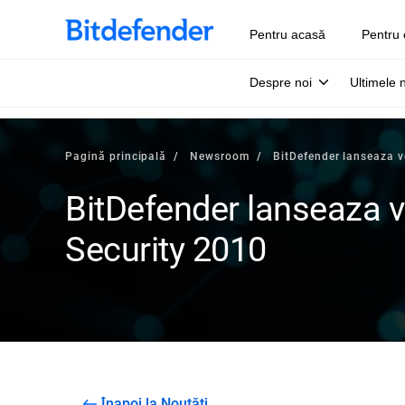
Pentru acasă
Pentru 
Despre noi
Ultimele 
Pagină principală
Newsroom
BitDefender lanseaza v
BitDefender lanseaza v
Security 2010
Înapoi la Noutăți