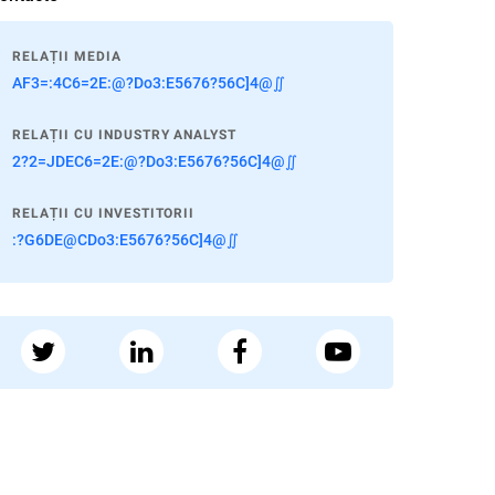
RELAȚII MEDIA
AF3=:4C6=2E:@?Do3:E5676?56C]4@∬
RELAȚII CU INDUSTRY ANALYST
2?2=JDEC6=2E:@?Do3:E5676?56C]4@∬
RELAȚII CU INVESTITORII
:?G6DE@CDo3:E5676?56C]4@∬