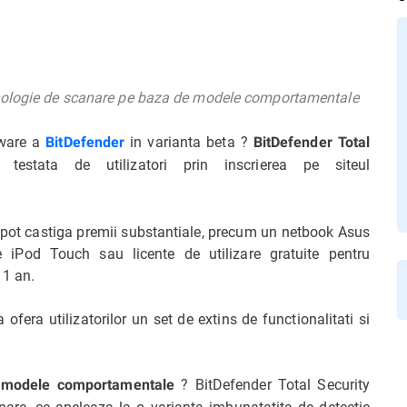
hnologie de scanare pe baza de modele comportamentale
lware a
in varianta beta ?
BitDefender
BitDefender Total
stata de utilizatori prin inscrierea pe siteul
e pot castiga premii substantiale, precum un netbook Asus
 iPod Touch sau licente de utilizare gratuite pentru
 1 an.
ofera utilizatorilor un set de extins de functionalitati si
? BitDefender Total Security
e modele comportamentale
re, ce apeleaza la o varianta imbunatatita de detectie