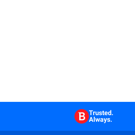
Trusted.
Always.