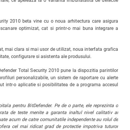
rity 2010 beta vine cu o noua arhitectura care asigura
scanare optimizat, cat si printr-o mai buna integrare a
, mai clara si mai usor de utilizat, noua interfata grafica
itate, configurare si asistenta ale produsului.
efender Total Security 2010 pune la dispozitia parintilor
profiluri personalizabile, un sistem de raportare cu alerte
ut intr-o aplicatie si posibilitatea de a programa accesul
tala pentru BitDefender. Pe de o parte, ele reprezinta o
orata de teste menite a garanta inaltul nivel calitativ al
ctuate acum de catre comunitatile independente au rolul de
era cel mai ridicat grad de protectie impotriva tuturor