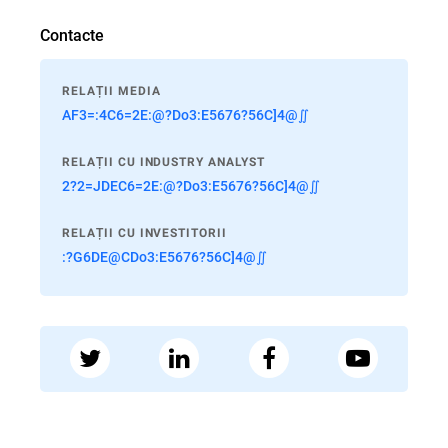
Contacte
RELAȚII MEDIA
AF3=:4C6=2E:@?Do3:E5676?56C]4@∬
RELAȚII CU INDUSTRY ANALYST
2?2=JDEC6=2E:@?Do3:E5676?56C]4@∬
RELAȚII CU INVESTITORII
:?G6DE@CDo3:E5676?56C]4@∬