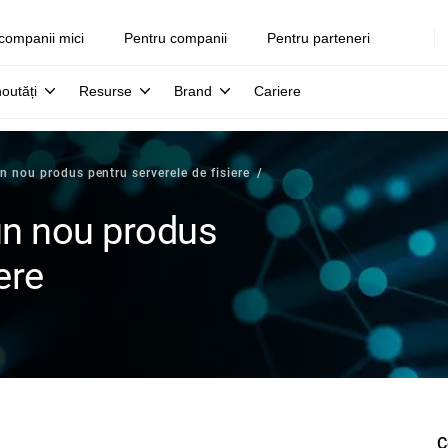
companii mici
Pentru companii
Pentru parteneri
noutăți
Resurse
Brand
Cariere
n nou produs pentru serverele de fisiere
un nou produs
ere
C