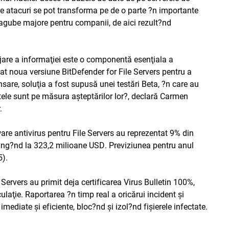
te atacuri se pot transforma pe de o parte ?n importante
 pagube majore pentru companii, de aici rezult?nd
tajare a informaţiei este o componentă esenţiala a
at noua versiune BitDefender for File Servers pentru a
nsare, soluţia a fost supusă unei testări Beta, ?n care au
atele sunt pe măsura aşteptărilor lor?, declară Carmen
.
ware antivirus pentru File Servers au reprezentat 9% din
ajung?nd la 323,2 milioane USD. Previziunea pentru anul
5).
 Servers au primit deja certificarea Virus Bulletin 100%,
culaţie. Raportarea ?n timp real a oricărui incident şi
 imediate şi eficiente, bloc?nd şi izol?nd fişierele infectate.