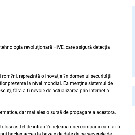
 tehnologia revoluţionară HiVE, care asigură detecţia
 rom?ni, reprezintă o inovaţie ?n domeniul securităţii
iilor prezente la nivel mondial. Ea menţine sistemul de
cuţi, fără a fi nevoie de actualizarea prin Internet a
nformatice, dar mai ales o sursă de propagare a acestora.
folosi astfel de intrări ?n reţeaua unei companii cum ar fi
ă unui hacker acces la bazele de date de pe serverele de