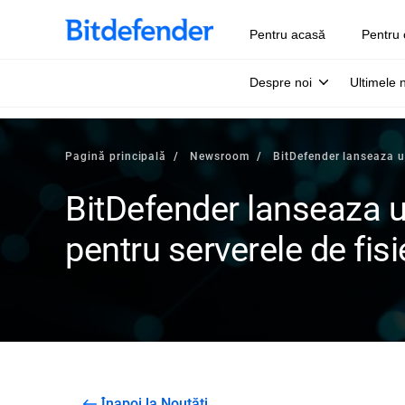
Pentru acasă
Pentru 
Despre noi
Ultimele 
Pagină principală
Newsroom
BitDefender lanseaza u
BitDefender lanseaza 
pentru serverele de fisi
Înapoi la Noutăți