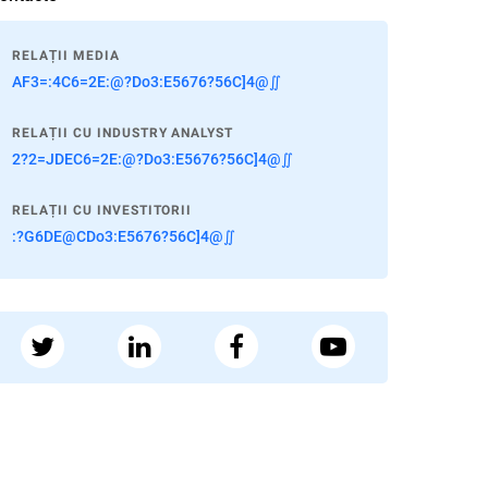
RELAȚII MEDIA
AF3=:4C6=2E:@?Do3:E5676?56C]4@∬
RELAȚII CU INDUSTRY ANALYST
2?2=JDEC6=2E:@?Do3:E5676?56C]4@∬
RELAȚII CU INVESTITORII
:?G6DE@CDo3:E5676?56C]4@∬