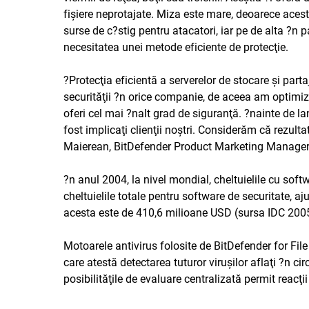
fişiere neprotajate. Miza este mare, deoarece aces
surse de c?stig pentru atacatori, iar pe de alta ?n
necesitatea unei metode eficiente de protecţie.
?Protecţia eficientă a serverelor de stocare şi par
securităţii ?n orice companie, de aceea am optimiz
oferi cel mai ?nalt grad de siguranţă. ?nainte de la
fost implicaţi clienţii noştri. Considerăm că rezult
Maierean, BitDefender Product Marketing Manager
?n anul 2004, la nivel mondial, cheltuielile cu soft
cheltuielile totale pentru software de securitate, 
acesta este de 410,6 milioane USD (sursa IDC 200
Motoarele antivirus folosite de BitDefender for File
care atestă detectarea tuturor viruşilor aflaţi ?n cir
posibilităţile de evaluare centralizată permit reacţii