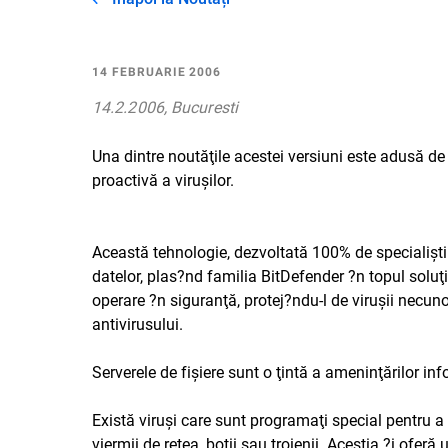
14 FEBRUARIE 2006
14.2.2006, Bucuresti
Una dintre noutăţile acestei versiuni este adusă de
proactivă a viruşilor.
Această tehnologie, dezvoltată 100% de specialiştii
datelor, plas?nd familia BitDefender ?n topul soluţ
operare ?n siguranţă, protej?ndu-l de viruşii necunos
antivirusului.
Serverele de fişiere sunt o ţintă a ameninţărilor i
Există viruşi care sunt programaţi special pentru a 
viermii de reţea, boţii sau troienii. Aceştia ?i ofer