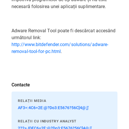
necesară folosirea unei aplicații suplimentare.
Adware Removal Tool poate fi descărcat accesând
următorul link:
http://www.bitdefender.com/solutions/adware-
removal-tool-for-pc.html
.
Contacte
RELAȚII MEDIA
AF3=:4C6=2E:@?Do3:E5676?56C]4@∬
RELAȚII CU INDUSTRY ANALYST
2?2=JDEC6=2E:@?Do3:E5676?56C]4@∬