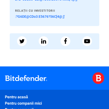
RELAȚII CU INVESTITORII
:?G6DE@CDo3:E5676?56C]4@∬
Pentru acasă
Pentru companii mici