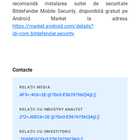
recomandă instalarea suitei de securitate
Bitdefender Mobile Security, disponibilă gratuit pe
Android Market la adresa
https://market.android.com/details?
id=com.bitdefender.security
.
Contacte
RELAȚII MEDIA
AF3=:4C6=2E:@?Do3:E5676?56C]4@∬
RELAȚII CU INDUSTRY ANALYST
2?2=JDEC6=2E:@?Do3:E5676?56C]4@∬
RELAȚII CU INVESTITORII
:?G6DE@CDo3:E5676?56C]4@∬