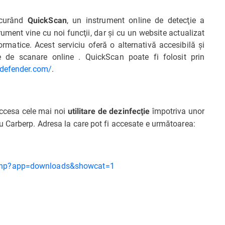
 curând
, un instrument online de detecţie a
QuickScan
rument vine cu noi funcţii, dar şi cu un website actualizat
rmatice. Acest serviciu oferă o alternativă accesibilă şi
e de scanare online . QuickScan poate fi folosit prin
tdefender.com/
.
accesa cele mai noi
împotriva unor
utilitare de dezinfecţie
 Carberp. Adresa la care pot fi accesate e următoarea:
.php?app=downloads&showcat=1