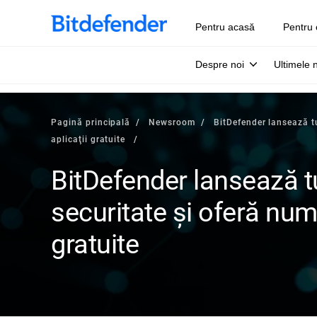
Pentru acasă
Pentru 
Despre noi
Ultimele 
Pagină principală
Newsroom
BitDefender lansează tu
aplicaţii gratuite
BitDefender lansează tu
securitate şi oferă num
gratuite