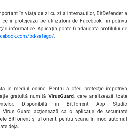
portant în viaţa de zi cu zi a internauţilor, BitDefender a
e, ce îi protejează pe utilizatorii de Facebook împotriva
ţări informatice. Aplicaţia poate fi adăugată profilului de
facebook.com/bd-safego/
.
ctă în mediul online. Pentru a oferi protecţie împotriva
icaţie gratuită numită
, care analizează toate
VirusGuard
rentelor. Disponibilă în BitTorrent App Studio
ia Virus Guard acţionează ca o aplicaţie de securitate
ele BitTorrent şi uTorrent, pentru scana în mod automat
ate deja.