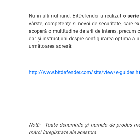
Nu în ultimul rând, BitDefender a realizat
o serie
vârste, competenţe şi nevoi de securitate, care e
acoperă o multitudine de arii de interes, precum 
dar şi instrucţiuni despre configurarea optimă a un
următoarea adresă:
http://www.bitdefender.com/site/view/e-guides.h
Notă: Toate denumirile şi numele de produs menţ
mărci înregistrate ale acestora.