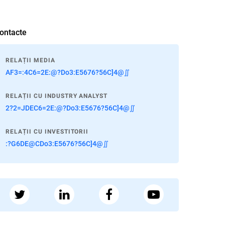
ontacte
RELAȚII MEDIA
AF3=:4C6=2E:@?Do3:E5676?56C]4@∬
RELAȚII CU INDUSTRY ANALYST
2?2=JDEC6=2E:@?Do3:E5676?56C]4@∬
RELAȚII CU INVESTITORII
:?G6DE@CDo3:E5676?56C]4@∬