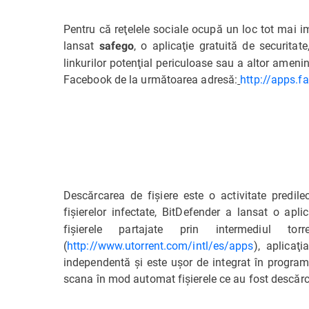
Pentru că reţelele sociale ocupă un loc tot mai im
lansat
, o aplicaţie gratuită de securitat
safego
linkurilor potenţial periculoase sau a altor amenin
Facebook de la următoarea adresă:
http://apps.
Descărcarea de fişiere este o activitate predile
fişierelor infectate, BitDefender a lansat o apl
fişierele partajate prin intermediul tor
(
http://www.utorrent.com/intl/es/apps
), aplicaţ
independentă şi este uşor de integrat în program
scana în mod automat fişierele ce au fost descărc