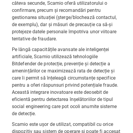
câteva secunde, Scamio oferă utilizatorului o
confirmare, precum și recomandări pentru
gestionarea situației (șterge/blochează contactul,
de exemplu), dar și măsuri de precauție ca să-și
protejeze datele personale împotriva unor viitoare
tentative de fraudare.
Pe lângă capacitățile avansate ale inteligenței
artificiale, Scamio utilizează tehnologiile
Bitdefender de protecție, prevenție și detecție a
amenințărilor ce maximizează rata de detecție și
care îi permit să înțeleagă circumstanțe specifice
pentru a oferi răspunsuri privind potențiale fraude.
Această integrare inovatoare este deosebit de
eficientă pentru detectarea înșelătoriilor de tipul
social engineering care pot ocoli anumite sisteme
de detecție.
Scamio este ușor de utilizat, compatibil cu orice
dispozitiv sau sistem de operare și poate fi accesat