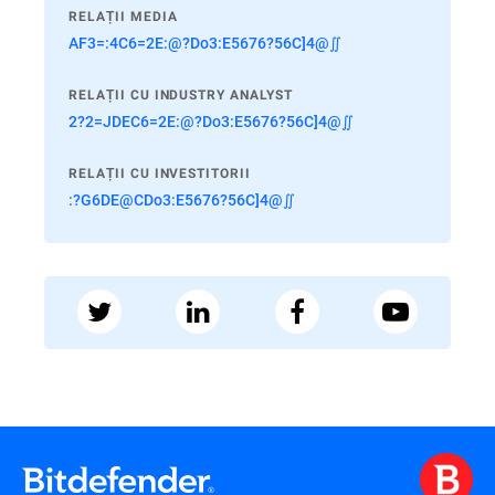
RELAȚII MEDIA
AF3=:4C6=2E:@?Do3:E5676?56C]4@∬
RELAȚII CU INDUSTRY ANALYST
2?2=JDEC6=2E:@?Do3:E5676?56C]4@∬
RELAȚII CU INVESTITORII
:?G6DE@CDo3:E5676?56C]4@∬