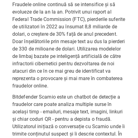
Fraudele online continuă să se intensifice și să
evolueze de la an la an. Potrivit unui raport al
Federal Trade Commission (FTC), pierderile suferite
de utilizatori în 2022 au însumat 8,8 miliarde de
dolari, o creștere de 30% față de anul precedent.
Doar înșelătoriile prin mesaje text au dus la pierderi
de 330 de milioane de dolari. Utilizarea modelelor
de limbaj bazate pe inteligență artificială de către
infractorii cibernetici pentru dezvoltarea de noi
atacuri din ce în ce mai greu de identificat va
reprezenta o provocare și mai mare în combaterea
fraudelor online.
Bitdefender Scamio este un chatbot de detecție a
fraudelor care poate analiza multiple surse în
același timp - emailuri, mesaje text, imagini, linkuri
și chiar coduri QR - pentru a depista o fraudă.
Utilizatorul inițiază o conversație cu Scamio unde îi
trimite conținutul suspect și îi descrie contextul. În