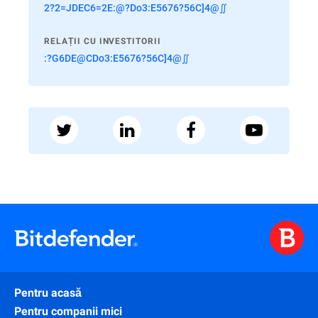
2?2=JDEC6=2E:@?Do3:E5676?56C]4@∬
RELAȚII CU INVESTITORII
:?G6DE@CDo3:E5676?56C]4@∬
Pentru acasă
Pentru companii mici