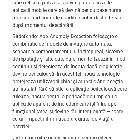
cibernetici ar putea să o evite prin crearea de
aplicații mobile care să devină periculoase numai
atunci c ând anumite condiții sunt îndeplinite sau
după momentul descărcării.
Bitdefender App Anomaly Detection folosește o
combinație de modele de învățare automată,
scanare a comportamentului în timp real, sisteme
de reputație și alte date care monitorizează în mod
continuu și detectează de îndată dacă o aplicație
devine periculoasă. În acest fel, noua tehnologie
protejează utilizatorii chiar și atunci c ând aceștia
au instalat, fără să știe, o aplicație periculoasă care
rulează inactiv pentru o perioadă de timp sau o
aplicație aparent de încredere care își întrerupe
funcționalitatea și devine rău intenționată – toate
cu un impact minim asupra duratei de viață a
bateriei.
„Infractorii cibernetici exploatează încrederea