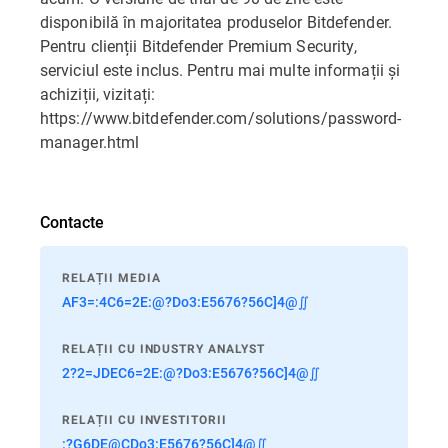
disponibilă în majoritatea produselor Bitdefender.
Pentru clienții Bitdefender Premium Security,
serviciul este inclus. Pentru mai multe informații și
achiziții, vizitați:
https://www.bitdefender.com/solutions/password-
manager.html
Contacte
RELAȚII MEDIA
AF3=:4C6=2E:@?Do3:E5676?56C]4@∬
RELAȚII CU INDUSTRY ANALYST
2?2=JDEC6=2E:@?Do3:E5676?56C]4@∬
RELAȚII CU INVESTITORII
:?G6DE@CDo3:E5676?56C]4@∬