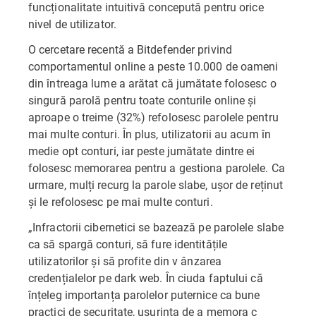
funcționalitate intuitivă concepută pentru orice
nivel de utilizator.
O cercetare recentă a Bitdefender privind
comportamentul online a peste 10.000 de oameni
din întreaga lume a arătat că jumătate folosesc o
singură parolă pentru toate conturile online și
aproape o treime (32%) refolosesc parolele pentru
mai multe conturi. În plus, utilizatorii au acum în
medie opt conturi, iar peste jumătate dintre ei
folosesc memorarea pentru a gestiona parolele. Ca
urmare, mulți recurg la parole slabe, ușor de reținut
și le refolosesc pe mai multe conturi.
„Infractorii cibernetici se bazează pe parolele slabe
ca să spargă conturi, să fure identitățile
utilizatorilor și să profite din v ânzarea
credențialelor pe dark web. În ciuda faptului că
înțeleg importanța parolelor puternice ca bune
practici de securitate, ușurința de a memora c