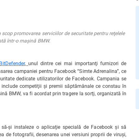
 scop promovarea serviciilor de securitate pentru reţelele
nstă într-o maşină BMW.
BitDefender
,
unul dintre cei mai importanţi furnizori de
ansarea campaniei pentru Facebook “Simte Adrenalina”, ce
curitate dedicate utilizatorilor de Facebook. Campania se
 include competiţii şi premii săptămânale ce constau în
nă BMW, va fi acordat prin tragere la sorţi, organizată în
e să-şi instaleze o aplicaţie specială de Facebook şi să
de fotografii, desenarea unei versiuni proprii de viruşi,