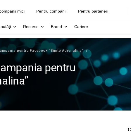
companii mici
Pentru companii
Pentru parteneri
noutăți
Resurse
Brand
Cariere
campania pentru Facebook “Simte Adrenalina”
campania pentru
alina”
C