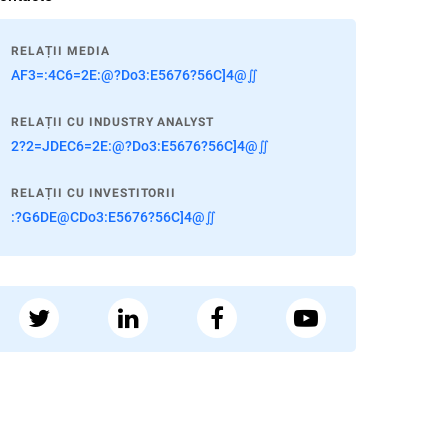
RELAȚII MEDIA
AF3=:4C6=2E:@?Do3:E5676?56C]4@∬
RELAȚII CU INDUSTRY ANALYST
2?2=JDEC6=2E:@?Do3:E5676?56C]4@∬
RELAȚII CU INVESTITORII
:?G6DE@CDo3:E5676?56C]4@∬