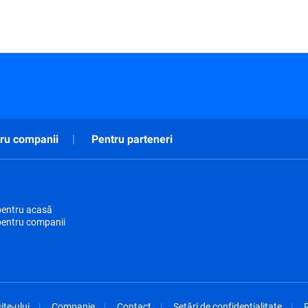
ru companii
Pentru parteneri
pentru acasă
pentru companii
ite-ului
Companie
Contact
Setări de confidențialitate
R