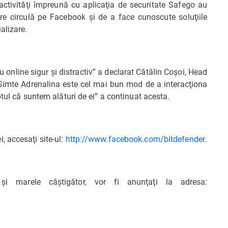
 activităţi împreună cu aplicaţia de securitate Safego au
re circulă pe Facebook şi de a face cunoscute soluţiile
alizare.
online sigur şi distractiv” a declarat Cătălin Coşoi, Head
Simte Adrenalina este cel mai bun mod de a interacţiona
tul că suntem alături de ei” a continuat acesta.
 accesaţi site-ul:
http://www.facebook.com/bitdefender
.
 şi marele câştigător, vor fi anunţaţi la adresa: