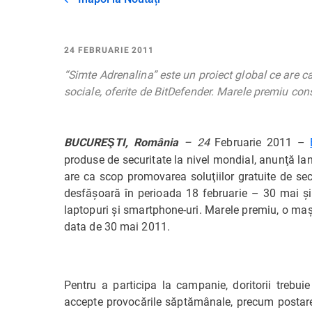
24 FEBRUARIE 2011
“Simte Adrenalina” este un proiect global ce are ca
sociale, oferite de BitDefender. Marele premiu co
– 24
Februarie 2011 –
BUCUREŞTI, România
produse de securitate la nivel mondial, anunţă l
are ca scop promovarea soluţiilor gratuite de se
desfăşoară în perioada 18 februarie – 30 mai şi
laptopuri şi smartphone-uri. Marele premiu, o maşi
data de 30 mai 2011.
Pentru a participa la campanie, doritorii trebui
accepte provocările săptămânale, precum postarea 