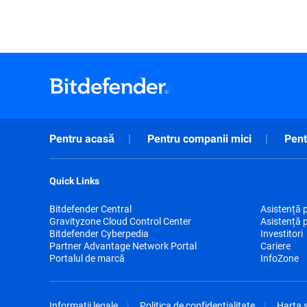
Pentru acasă
Pentru companii mici
Pent
Quick Links
Bitdefender Central
Asistență 
Gravityzone Cloud Control Center
Asistență 
Bitdefender Cyberpedia
Investitori
Partner Advantage Network Portal
Cariere
Portalul de marcă
InfoZone
Informații legale
Politica de confidențialitate
Harta s