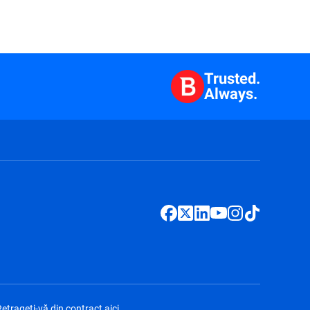
Trusted.
Always.
etrageți-vă din contract aici