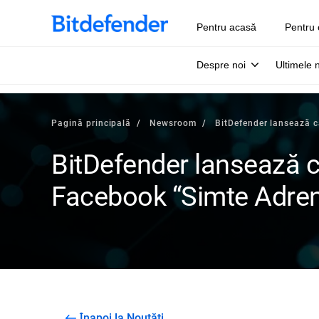
Pentru acasă
Pentru 
Despre noi
Ultimele 
Pagină principală
Newsroom
BitDefender lansează 
BitDefender lansează 
Facebook “Simte Adren
Înapoi la Noutăți