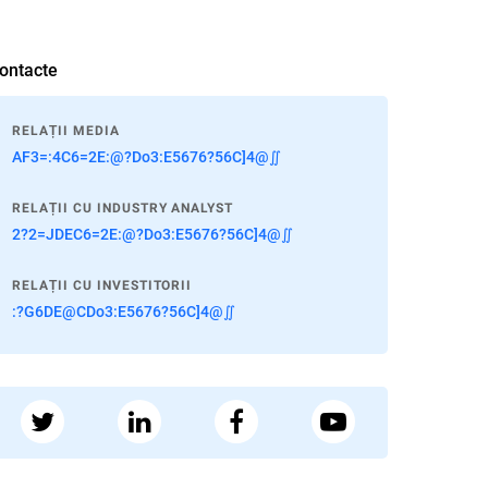
ontacte
RELAȚII MEDIA
AF3=:4C6=2E:@?Do3:E5676?56C]4@∬
RELAȚII CU INDUSTRY ANALYST
2?2=JDEC6=2E:@?Do3:E5676?56C]4@∬
RELAȚII CU INVESTITORII
:?G6DE@CDo3:E5676?56C]4@∬