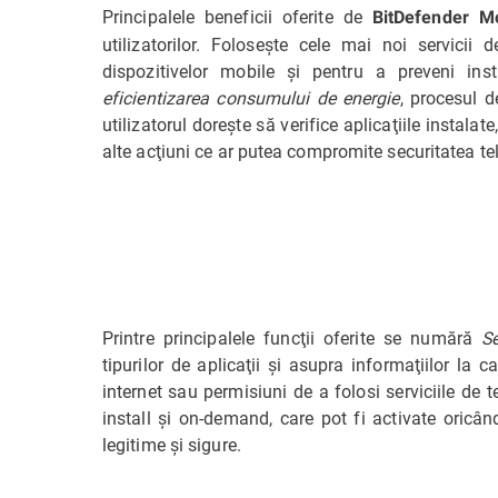
Principalele beneficii oferite de
BitDefender Mo
utilizatorilor. Foloseşte cele mai noi servicii 
dispozitivelor mobile şi pentru a preveni inst
eficientizarea consumului de energie
, procesul 
utilizatorul doreşte să verifice aplicaţiile instal
alte acţiuni ce ar putea compromite securitatea te
Printre principalele funcţii oferite se numără
Se
tipurilor de aplicaţii şi asupra informaţiilor la
internet sau permisiuni de a folosi serviciile de t
install şi on-demand, care pot fi activate oricân
legitime şi sigure.