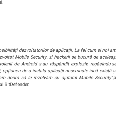
i.
bilităţi dezvoltatorilor de aplicaţii. La fel cum si noi am
voltat Mobile Security, si hackerii se bucură de aceleaşi
 troienii de Android s-au răspândit exploziv, regăsindu-se
, opţiunea de a instala aplicaţii nesemnate încă există şi
re dorim să le rezolvăm cu ajutorul Mobile Security”,
a
al BitDefender.