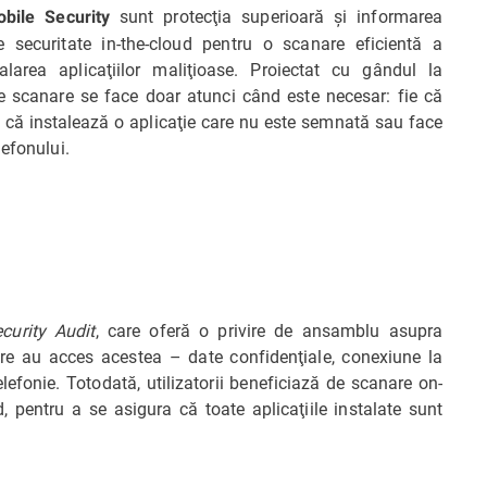
sunt protecţia superioară şi informarea
bile Security
de securitate in-the-cloud pentru o scanare eficientă a
alarea aplicaţiilor maliţioase. Proiectat cu gândul la
de scanare se face doar atunci când este necesar: fie că
ate, că instalează o aplicaţie care nu este semnată sau face
lefonului.
curity Audit
, care oferă o privire de ansamblu asupra
 care au acces acestea – date confidenţiale, conexiune la
elefonie. Totodată, utilizatorii beneficiază de scanare on-
d, pentru a se asigura că toate aplicaţiile instalate sunt