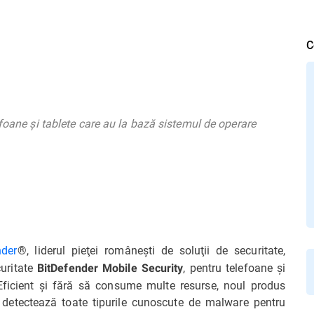
C
efoane şi tablete care au la bază sistemul de operare
nder
®, liderul pieţei româneşti de soluţii de securitate,
curitate
, pentru telefoane şi
BitDefender Mobile Security
Eficient şi fără să consume multe resurse, noul produs
 detectează toate tipurile cunoscute de malware pentru