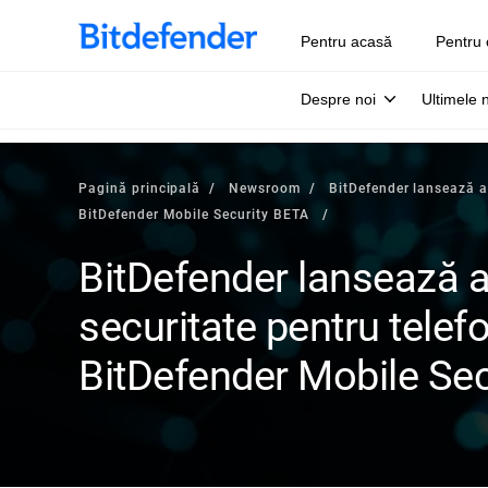
Pentru acasă
Pentru 
Despre noi
Ultimele 
Pagină principală
Newsroom
BitDefender lansează a
BitDefender Mobile Security BETA
BitDefender lansează a
securitate pentru tele
BitDefender Mobile Se