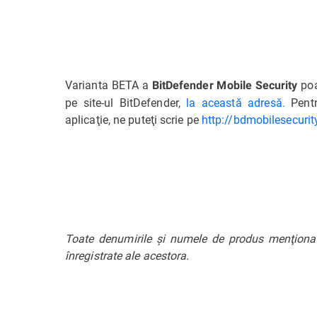
Varianta BETA a
poa
BitDefender Mobile Security
pe site-ul BitDefender,
la această adresă.
Pentr
aplicaţie, ne puteţi scrie pe
http://bdmobilesecuri
Toate denumirile şi numele de produs menţionate
înregistrate ale acestora.