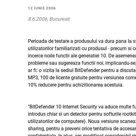
12 IUNIE 2006
8.6.2006, Bucuresti
Perioada de testare a produsului va dura pana la sfar
utilizatorilor familiarizati cu produsul - precum si 
incerce noile functii ale generatiei 10. De asemene
probleme sau sugereaza functii noi, implicandu-se, 
ar fi: o vizita la sediul BitDefender pentru a discu
MP3, 100 de licente gratuite pentru versiunea com
10% reducere pentru achizitionarea acestuia.
"BitDefender 10 Internet Security va aduce multe fun
introdus chiar si un detector pentru softurile rootk
utilizatorilor de computere). Noua versiune scaneaz
sharing, pentru a preveni orice tentativa de accesa
confidentiale. In plus, am modificat considerabil 