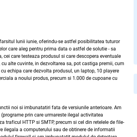
situl lunii iunie, oferindu-se astfel posibilitatea tuturor
celor care aleg pentru prima data o astfel de solutie - sa
a, cei care testeaza produsul si care descopera eventuale
cu alte cuvinte, in dezvoltarea sa, pot castiga premii, cum
ta cu echipa care dezvolta produsul, un laptop, 10 playere
erciala a noului produs, precum si 1.000 de cupoane cu
ctii noi si imbunatatiri fata de versiunile anterioare. Am
it (programe prin care urmareste ilegal activitatea
a traficul HTTP si SMTP, precum si cel din retelele de file-
re ilegala a computerului sau de obtinere de informatii
modulul firewall si am imbunatatit modulul de detectare,