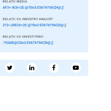
RELAȚII MEDIA
AF3=:4C6=2E:@?Do3:E5676?56C]4@∬
RELAȚII CU INDUSTRY ANALYST
2?2=JDEC6=2E:@?Do3:E5676?56C]4@∬
RELAȚII CU INVESTITORII
:?G6DE@CDo3:E5676?56C]4@∬