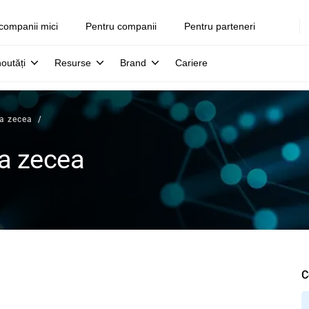
companii mici
Pentru companii
Pentru parteneri
noutăți
Resurse
Brand
Cariere
 a zecea
 a zecea
C