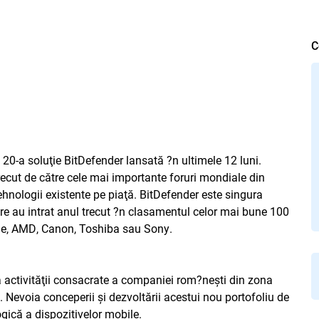
C
 20-a soluţie BitDefender lansată ?n ultimele 12 luni.
trecut de către cele mai importante foruri mondiale din
ehnologii existente pe piaţă. BitDefender este singura
are au intrat anul trecut ?n clasamentul celor mai bune 100
ple, AMD, Canon, Toshiba sau Sony.
a activităţii consacrate a companiei rom?neşti din zona
ce. Nevoia conceperii şi dezvoltării acestui nou portofoliu de
ogică a dispozitivelor mobile.