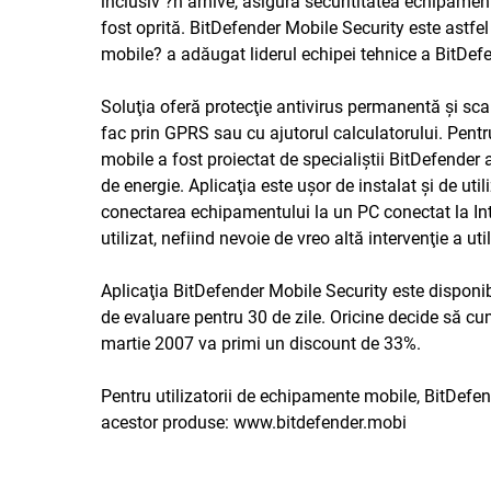
inclusiv ?n arhive, asigură securititatea echipamen
fost oprită. BitDefender Mobile Security este astf
mobile? a adăugat liderul echipei tehnice a BitDef
Soluţia oferă protecţie antivirus permanentă şi scan
fac prin GPRS sau cu ajutorul calculatorului. Pent
mobile a fost proiectat de specialiştii BitDefende
de energie. Aplicaţia este uşor de instalat şi de uti
conectarea echipamentului la un PC conectat la Inter
utilizat, nefiind nevoie de vreo altă intervenţie a ut
Aplicaţia BitDefender Mobile Security este disponib
de evaluare pentru 30 de zile. Oricine decide să c
martie 2007 va primi un discount de 33%.
Pentru utilizatorii de echipamente mobile, BitDefend
acestor produse:
www.bitdefender.mobi