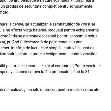
tului pentru perioadele ?n care scanarea ?n timp real a
el un produs de securitate complet pentru echipamente
ender.
are la cerere, iar actualizările semnăturilor de viruşi se
ru a nu afecta viaţa bateriei, produsul pentru echipamente
r acord?ndu-se o atenţie deosebită pentru consumul redus
lizat, put?nd fi descarcată de pe Internet sau prin
net. Intefaţa de lucru este simplă, intuitivă şi uşor de
ilizatorului pentru a proteja echipamentul contra viruşilor.
ilă pentru descarcare pe site-ul companiei, ?ntr-o versiune
umpere versiunea comercială a produsului p?nă la 31
er a realizat şi un site optimizat pentru micile ecrane ale