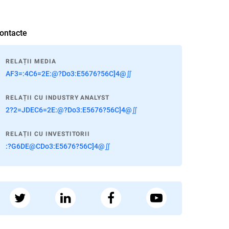
ontacte
RELAȚII MEDIA
AF3=:4C6=2E:@?Do3:E5676?56C]4@∬
RELAȚII CU INDUSTRY ANALYST
2?2=JDEC6=2E:@?Do3:E5676?56C]4@∬
RELAȚII CU INVESTITORII
:?G6DE@CDo3:E5676?56C]4@∬