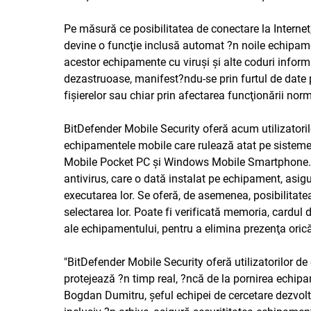
Pe măsură ce posibilitatea de conectare la Internet,
devine o funcţie inclusă automat ?n noile echipamen
acestor echipamente cu viruşi şi alte coduri informa
dezastruoase, manifest?ndu-se prin furtul de date 
fişierelor sau chiar prin afectarea funcţionării no
BitDefender Mobile Security oferă acum utilizatori
echipamentele mobile care rulează atat pe sistem
Mobile Pocket PC şi Windows Mobile Smartphone. Ac
antivirus, care o dată instalat pe echipament, asigu
executarea lor. Se oferă, de asemenea, posibilitatea
selectarea lor. Poate fi verificată memoria, cardul
ale echipamentului, pentru a elimina prezenţa orică
"BitDefender Mobile Security oferă utilizatorilor 
protejează ?n timp real, ?ncă de la pornirea echipame
Bogdan Dumitru, şeful echipei de cercetare dezvoltar