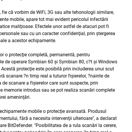
 fie că vorbim de WiFi, 3G sau alte tehonologii similare,
te mobile, apare tot mai evident pericolul infectării
tice maliţioase. Efectele unor astfel de atacuri pot fi
personale sau cu un caracter confidenţial, prin ştergerea
rmale a acestor echipamente.
lor o protecţie completă, permanentă, pentru
ele de operare Symbian 60 şi Symbian 80, c?t şi Windows
estă protecţie este posibilă prin includerea unui scut
ră scanare ?n timp real a tuturor fişierelor, ?nainte de
 de scanare a fişierelor care sunt suspecte, prin
 de memorie introdus sau se pot realiza scanări complete
rei ameninţări.
de echipamente mobile o protecţie avansată. Produsul
ntului, fără a necesita intervenţii ulterioare", a declarat
e BitDefender. "Posibilitatea de a rula scanări la cerere,