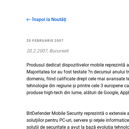
Înapoi la Noutăți
20 FEBRUARIE 2007
20.2.2007, Bucuresti
Produsul dedicat dispozitivelor mobile reprezintă a
Majoritatea lor au fost testate ?n decursul anului 
domeniu, fiind calificate drept cele mai avansate t
tehnologie din regiune şi printre cele 3 europene c
produse high-tech din lume, alături de Google, Ap
BitDefender Mobile Security reprezintă o extensie 
soluţiilor pentru PC-uri, servere şi reţele informati
soluţii de securitate a avut la bază evoluţia tehnol