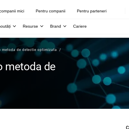
companii mici
Pentru companii
Pentru parteneri
noutăți
Resurse
Brand
Cariere
o metoda de detectie optimizata
 o metoda de
C