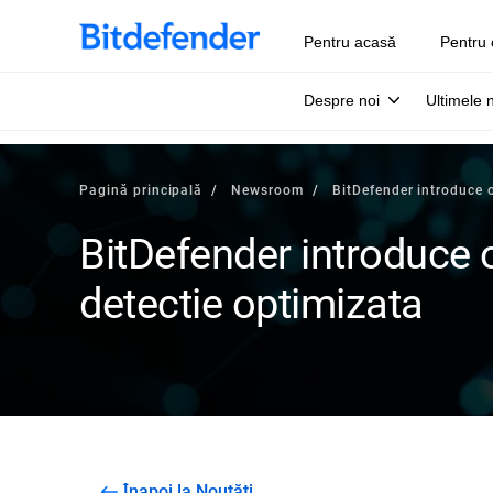
Pentru acasă
Pentru 
Despre noi
Ultimele 
Pagină principală
Newsroom
BitDefender introduce 
BitDefender introduce
detectie optimizata
Înapoi la Noutăți