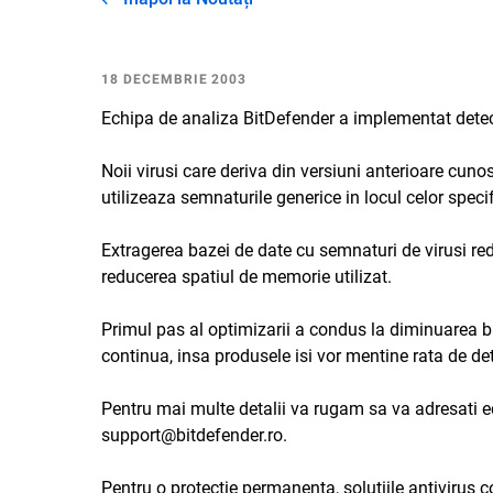
18 DECEMBRIE 2003
Echipa de analiza BitDefender a implementat detect
Noii virusi care deriva din versiuni anterioare cuno
utilizeaza semnaturile generice in locul celor specif
Extragerea bazei de date cu semnaturi de virusi re
reducerea spatiul de memorie utilizat.
Primul pas al optimizarii a condus la diminuarea b
continua, insa produsele isi vor mentine rata de dete
Pentru mai multe detalii va rugam sa va adresati e
support@bitdefender.ro.
Pentru o protectie permanenta, solutiile antivirus 