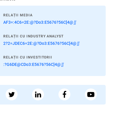
RELAȚII MEDIA
AF3=:4C6=2E:@?Do3:E5676?56C]4@∬
RELAȚII CU INDUSTRY ANALYST
2?2=JDEC6=2E:@?Do3:E5676?56C]4@∬
RELAȚII CU INVESTITORII
:?G6DE@CDo3:E5676?56C]4@∬