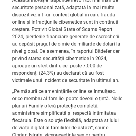
securitate personalizată, adaptată la mai multe
dispozitive, într-un context global în care frauda
online și infracțiunile cibernetice sunt în continuă
creștere. Potrivit Global State of Scams Report
2024, pierderile financiare generate de escrocherii
au depășit pragul de o mie de miliarde de dolari la
nivel global. De asemenea, în raportul Bitdefender
privind starea securității cibernetice în 2024,
aproape un sfert dintre cei peste 7.000 de
respondenți (24,3%) au declarat că au fost
victimele unui incident de securitate în ultimul an.
„Pe măsură ce amenințările online se înmulțesc,
orice membru al familiei poate deveni o țintă. Noile
planuri Family oferă protecție completă,
administrare simplificată și respectă intimitatea
fiecăruia. Este o soluție flexibilă, adaptată stilului
de viață digital al familiilor de astăzi”, spune
Ciprian Istrate, vicepreședinte senior pentru