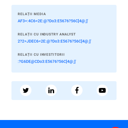
RELAȚII MEDIA
AF3=:4C6=2E:@?Do3:E5676?56C]4@∬
RELAȚII CU INDUSTRY ANALYST
2?2=JDEC6=2E:@?Do3:E5676?56C]4@∬
RELAȚII CU INVESTITORII
:?G6DE@CDo3:E5676?56C]4@∬