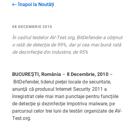
Înapoi la Noutăți
08 DECEMBRIE 2010
În cadrul testelor AV-Test.org, BitDefender a obţinut
o rată de detecţie de 99%, dar şi cea mai bună rată
de dezinfecţie din industrie, de 95%
–
–
BUCUREŞTI, România
8
Decembrie, 2010
BitDefender, liderul pieţei locale de securitate,
anunţă că produsul Internet Security 2011 a
înregistrat cele mai mari punctaje pentru funcţiile
de detecţie şi dezinfecţie împotriva malware, pe
parcursul celor trei luni de testări organizate de AV-
Test.org.