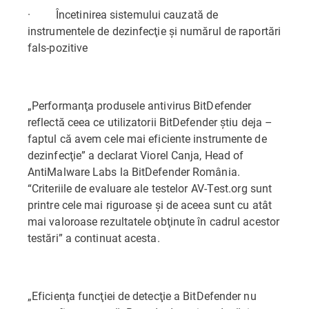
· Încetinirea sistemului cauzată de
instrumentele de dezinfecţie şi numărul de raportări
fals-pozitive
„Performanţa produsele antivirus BitDefender
reflectă ceea ce utilizatorii BitDefender ştiu deja –
faptul că avem cele mai eficiente instrumente de
dezinfecţie” a declarat Viorel Canja, Head of
AntiMalware Labs la BitDefender România.
“Criteriile de evaluare ale testelor AV-Test.org sunt
printre cele mai riguroase şi de aceea sunt cu atât
mai valoroase rezultatele obţinute în cadrul acestor
testări” a continuat acesta.
„Eficienţa funcţiei de detecţie a BitDefender nu