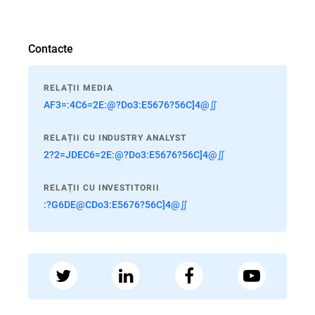
Contacte
RELAȚII MEDIA
AF3=:4C6=2E:@?Do3:E5676?56C]4@∬
RELAȚII CU INDUSTRY ANALYST
2?2=JDEC6=2E:@?Do3:E5676?56C]4@∬
RELAȚII CU INVESTITORII
:?G6DE@CDo3:E5676?56C]4@∬