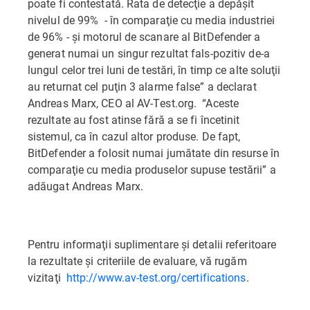
poate fi contestată. Rata de detecţie a depăşit
nivelul de 99% - în comparaţie cu media industriei
de 96% - şi motorul de scanare al BitDefender a
generat numai un singur rezultat fals-pozitiv de-a
lungul celor trei luni de testări, în timp ce alte soluţii
au returnat cel puţin 3 alarme false” a declarat
Andreas Marx, CEO al AV-Test.org. “Aceste
rezultate au fost atinse fără a se fi încetinit
sistemul, ca în cazul altor produse. De fapt,
BitDefender a folosit numai jumătate din resurse în
comparaţie cu media produselor supuse testării” a
adăugat Andreas Marx.
Pentru informaţii suplimentare şi detalii referitoare
la rezultate şi criteriile de evaluare, vă rugăm
vizitaţi
http://www.av-test.org/certifications
.