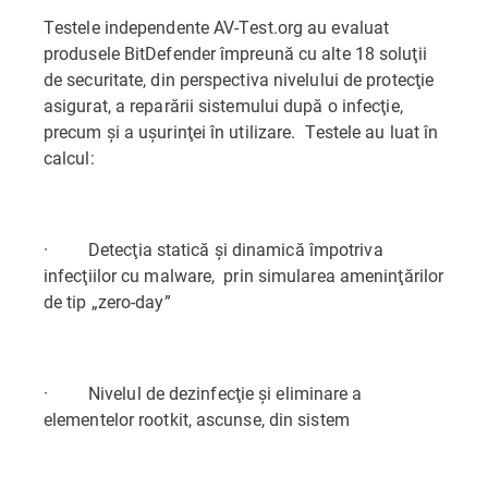
Testele independente AV-Test.org au evaluat
produsele BitDefender împreună cu alte 18 soluţii
de securitate, din perspectiva nivelului de protecţie
asigurat, a reparării sistemului după o infecţie,
precum şi a uşurinţei în utilizare. Testele au luat în
calcul:
· Detecţia statică şi dinamică împotriva
infecţiilor cu malware, prin simularea ameninţărilor
de tip „zero-day”
· Nivelul de dezinfecţie şi eliminare a
elementelor rootkit, ascunse, din sistem