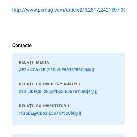
http://www.pcmag.com/article2/0,2817,2421597,00.asp
Contacte
RELAȚII MEDIA
AF3=:4C6=2E:@?Do3:E5676?56C]4@∬
RELAȚII CU INDUSTRY ANALYST
2?2=JDEC6=2E:@?Do3:E5676?56C]4@∬
RELAȚII CU INVESTITORII
:?G6DE@CDo3:E5676?56C]4@∬