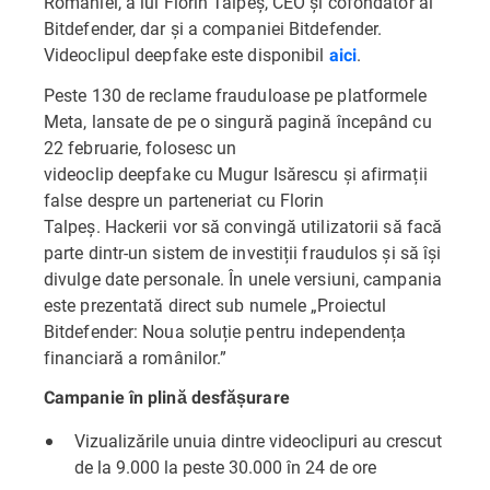
României, a lui Florin Talpeș, CEO și cofondator al
Bitdefender, dar și a companiei Bitdefender.
Videoclipul deepfake este disponibil
.
aici
Peste 130 de reclame frauduloase pe platformele
Meta, lansate de pe o singură pagină începând cu
22 februarie, folosesc un
videoclip deepfake cu Mugur Isărescu și afirmații
false despre un parteneriat cu Florin
Talpeș. Hackerii vor să convingă utilizatorii să facă
parte dintr-un sistem de investiții fraudulos și să își
divulge date personale. În unele versiuni, campania
este prezentată direct sub numele „Proiectul
Bitdefender: Noua soluție pentru independența
financiară a românilor.”
Campanie în plină desfășurare
Vizualizările unuia dintre videoclipuri au crescut
de la 9.000 la peste 30.000 în 24 de ore