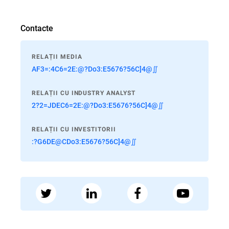
Contacte
RELAȚII MEDIA
AF3=:4C6=2E:@?Do3:E5676?56C]4@∬
RELAȚII CU INDUSTRY ANALYST
2?2=JDEC6=2E:@?Do3:E5676?56C]4@∬
RELAȚII CU INVESTITORII
:?G6DE@CDo3:E5676?56C]4@∬