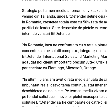
Strategia pe termen mediu a romanilor vizeaza si in
venind din Tailanda, unde BitDefender detine deja o
In Romania, cresterea totala este cu 50% fata de 
pozitiei de leader. Spre deosebire de pietele extern
intern de vanzari BitDefender.
?In Romania, inca ne confruntam cu o rata a pirater
concentreaza pe solutii complexe, integrate, dedic
BitDefender International Sales and Marketing Man
adaugat noi clienti importanti precum Altex, Cris
parteneriate cu Flamingo, Microsoft, Orange.
?In ultimii 5 ani, am avut o rata medie anuala de cr
imbunatatirea si dezvoltarea continua, atat intensiva
deschiderea de noi piete. Pe termen mediu vizam o c
pe fondul satisfacerii nevoilor pietei neacoperite d
solutiile BitDefender sa fie cumparate de catre clie