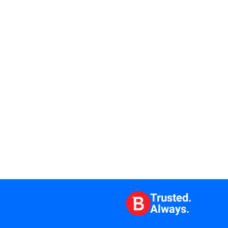
Trusted.
Always.