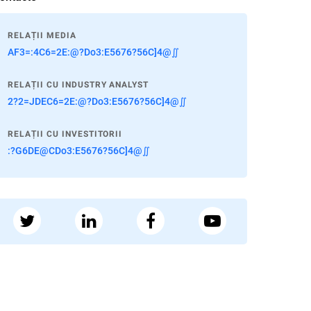
RELAȚII MEDIA
AF3=:4C6=2E:@?Do3:E5676?56C]4@∬
RELAȚII CU INDUSTRY ANALYST
2?2=JDEC6=2E:@?Do3:E5676?56C]4@∬
RELAȚII CU INVESTITORII
:?G6DE@CDo3:E5676?56C]4@∬