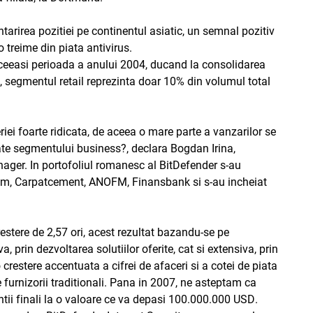
tarirea pozitiei pe continentul asiatic, un semnal pozitiv
 treime din piata antivirus.
aceeasi perioada a anului 2004, ducand la consolidarea
e, segmentul retail reprezinta doar 10% din volumul total
iei foarte ridicata, de aceea o mare parte a vanzarilor se
ate segmentului business?, declara Bogdan Irina,
ager. In portofoliul romanesc al BitDefender s-au
-Tim, Carpatcement, ANOFM, Finansbank si s-au incheiat
estere de 2,57 ori, acest rezultat bazandu-se pe
, prin dezvoltarea solutiilor oferite, cat si extensiva, prin
restere accentuata a cifrei de afaceri si a cotei de piata
e furnizorii traditionali. Pana in 2007, ne asteptam ca
ntii finali la o valoare ce va depasi 100.000.000 USD.