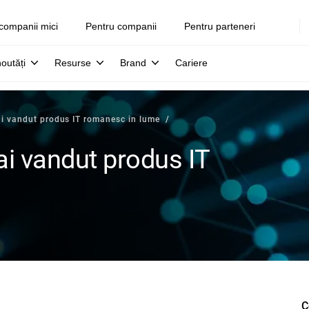
companii mici
Pentru companii
Pentru parteneri
noutăți
Resurse
Brand
Cariere
ai vandut produs IT romanesc in lume
ai vandut produs IT
C