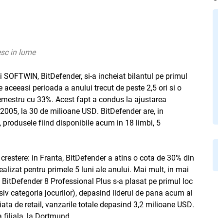
sc in lume
i SOFTWIN, BitDefender, si-a incheiat bilantul pe primul
 aceeasi perioada a anului trecut de peste 2,5 ori si o
semestru cu 33%. Acest fapt a condus la ajustarea
n 2005, la 30 de milioane USD. BitDefender are, in
i, produsele fiind disponibile acum in 18 limbi, 5
 crestere: in Franta, BitDefender a atins o cota de 30% din
ealizat pentru primele 5 luni ale anului. Mai mult, in mai
BitDefender 8 Professional Plus s-a plasat pe primul loc
siv categoria jocurilor), depasind liderul de pana acum al
iata de retail, vanzarile totale depasind 3,2 milioane USD.
filiala, la Dortmund.