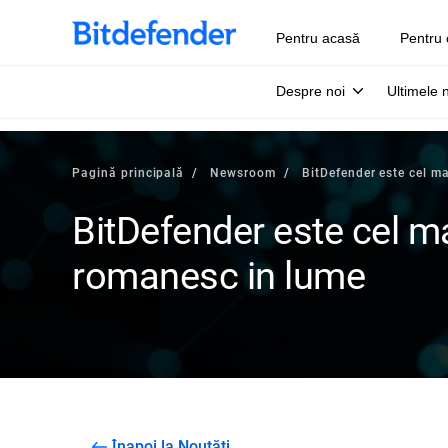
Pentru acasă
Pentru 
Despre noi
Ultimele 
Pagină principală
Newsroom
BitDefender este cel m
BitDefender este cel m
romanesc in lume
Înapoi la Noutăți