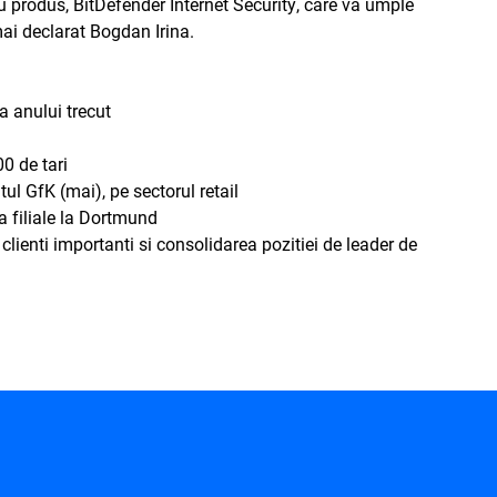
u produs, BitDefender Internet Security, care va umple
mai declarat Bogdan Irina.
a anului trecut
00 de tari
utul GfK (mai), pe sectorul retail
ua filiale la Dortmund
lienti importanti si consolidarea pozitiei de leader de