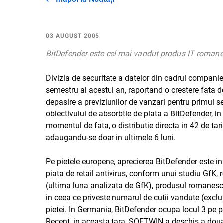
03 AUGUST 2005
BitDefender este cel mai vandut produs IT romane
Divizia de securitate a datelor din cadrul companie
semestru al acestui an, raportand o crestere fata de
depasire a previziunilor de vanzari pentru primul 
obiectivului de absorbtie de piata a BitDefender, i
momentul de fata, o distributie directa in 42 de tar
adaugandu-se doar in ultimele 6 luni.
Pe pietele europene, aprecierea BitDefender este in
piata de retail antivirus, conform unui studiu GfK, r
(ultima luna analizata de GfK), produsul romanesc 
in ceea ce priveste numarul de cutii vandute (exclu
pietei. In Germania, BitDefender ocupa locul 3 pe p
Recent, in aceasta tara, SOFTWIN a deschis a doua 