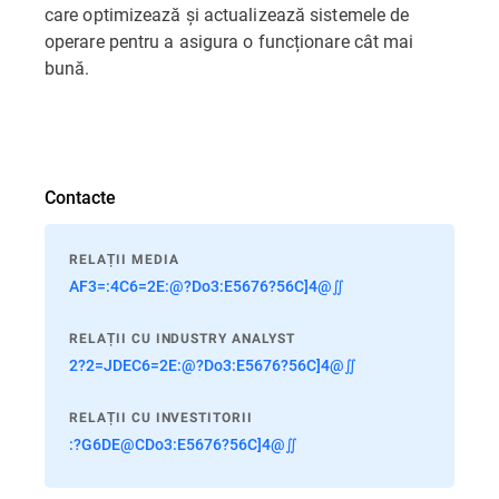
care optimizează și actualizează sistemele de
operare pentru a asigura o funcționare cât mai
bună.
Contacte
RELAȚII MEDIA
AF3=:4C6=2E:@?Do3:E5676?56C]4@∬
RELAȚII CU INDUSTRY ANALYST
2?2=JDEC6=2E:@?Do3:E5676?56C]4@∬
RELAȚII CU INVESTITORII
:?G6DE@CDo3:E5676?56C]4@∬