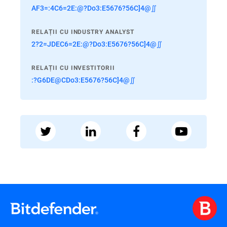
AF3=:4C6=2E:@?Do3:E5676?56C]4@∬
RELAȚII CU INDUSTRY ANALYST
2?2=JDEC6=2E:@?Do3:E5676?56C]4@∬
RELAȚII CU INVESTITORII
:?G6DE@CDo3:E5676?56C]4@∬