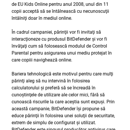
de EU Kids Online pentru anul 2008, unul din 11
copii acceptă să se întâlnească cu necunoscuţii
întâlniţi doar în mediul online.
În cadrul campaniei, părinţii vor fi invitaţi să
interacţioneze cu produsul BitDefender şi vor fi
învăţaţi cum să folosească modulul de Control
Parental pentru asigurarea unui mediu protejat în
care copiii navighează online.
Bariera tehnologică este motivul pentru care mulţi
părinţi aleg să nu intervină în folosirea
calculatorului şi preferă să se încreadă în
cunoştinţele de utilizare ale celor mici, fără să
cunoască riscurile la care aceştia sunt expuşi. Prin
această campanie, BitDefender îşi propune să
educe părinţii în folosirea unei soluţii de securitate,
extrem de simplu de configurat şi utilizat.
BitDefender este singurul producător antivirus care