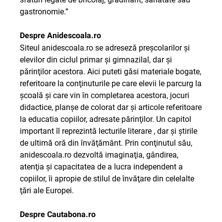
gastronomie.”
Despre Anidescoala.ro
Siteul anidescoala.ro se adreseză preşcolarilor şi
elevilor din ciclul primar şi gimnazilal, dar şi
părinţilor acestora. Aici puteti găsi materiale bogate,
referitoare la conţinuturile pe care elevii le parcurg la
şcoală şi care vin în completarea acestora, jocuri
didactice, planşe de colorat dar şi articole referitoare
la educatia copiilor, adresate părinţilor. Un capitol
important îl reprezintă lecturile literare , dar şi ştirile
de ultimă oră din învăţământ. Prin conţinutul său,
anidescoala.ro dezvoltă imaginaţia, gândirea,
atenţia şi capacitatea de a lucra independent a
copiilor, îi apropie de stilul de învăţare din celelalte
ţări ale Europei.
Despre
Cautabona.ro