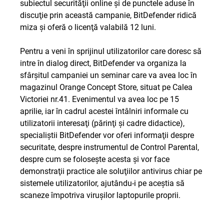
subiectul securităţii online şi de punctele aduse în
discuţie prin această campanie, BitDefender ridică
miza şi oferă o licenţă valabilă 12 luni.
Pentru a veni în sprijinul utilizatorilor care doresc să
intre în dialog direct, BitDefender va organiza la
sfârşitul campaniei un seminar care va avea loc în
magazinul Orange Concept Store, situat pe Calea
Victoriei nr.41. Evenimentul va avea loc pe 15
aprilie, iar în cadrul acestei întâlniri informale cu
utilizatorii interesaţi (părinţi şi cadre didactice),
specialiştii BitDefender vor oferi informaţii despre
securitate, despre instrumentul de Control Parental,
despre cum se foloseşte acesta şi vor face
demonstraţii practice ale soluţiilor antivirus chiar pe
sistemele utilizatorilor, ajutându-i pe aceştia să
scaneze împotriva viruşilor laptopurile proprii.