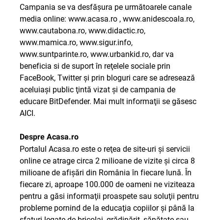
Campania se va desfăşura pe următoarele canale
media online:
www.acasa.ro
,
www.anidescoala.ro
,
www.cautabona.ro
,
www.didactic.ro
,
www.mamica.ro
,
www.sigur.info
,
www.suntparinte.ro
,
www.urbankid.ro
, dar va
beneficia si de suport în reţelele sociale prin
FaceBook, Twitter şi prin bloguri care se adresează
aceluiaşi public ţintă vizat şi de campania de
educare BitDefender. Mai mult informaţii se găsesc
AICI
.
Despre Acasa.ro
Portalul Acasa.ro este o reţea de site-uri şi servicii
online ce atrage circa 2 milioane de vizite şi circa 8
milioane de afişări din România în fiecare lună. În
fiecare zi, aproape 100.000 de oameni ne viziteaza
pentru a găsi informaţii proaspete sau soluţii pentru
probleme pornind de la educaţia copiilor şi până la
sfaturi legate de bricolaj, grădinărit, sănătate sau