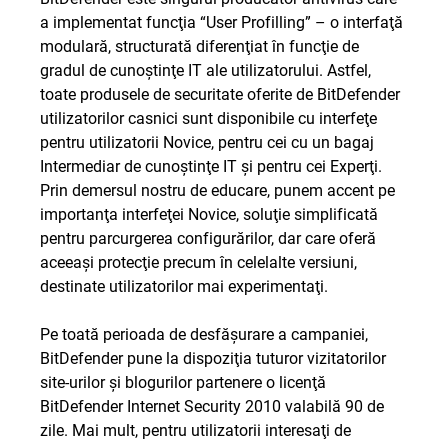
a implementat funcţia “User Profilling” – o interfaţă
modulară, structurată diferenţiat în funcţie de
gradul de cunoştinţe IT ale utilizatorului. Astfel,
toate produsele de securitate oferite de BitDefender
utilizatorilor casnici sunt disponibile cu interfeţe
pentru utilizatorii Novice, pentru cei cu un bagaj
Intermediar de cunoştinţe IT şi pentru cei Experţi.
Prin demersul nostru de educare, punem accent pe
importanţa interfeţei Novice, soluţie simplificată
pentru parcurgerea configurărilor, dar care oferă
aceeaşi protecţie precum în celelalte versiuni,
destinate utilizatorilor mai experimentaţi.
Pe toată perioada de desfăşurare a campaniei,
BitDefender pune la dispoziţia tuturor vizitatorilor
site-urilor şi blogurilor partenere o licenţă
BitDefender Internet Security 2010 valabilă 90 de
zile. Mai mult, pentru utilizatorii interesaţi de