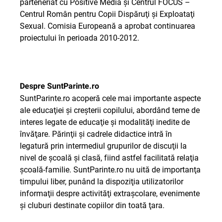
parteneriat cu Positive Media şi Centrul FOCUS –
Centrul Român pentru Copii Dispăruţi şi Exploataţi
Sexual. Comisia Europeană a aprobat continuarea
proiectului în perioada 2010-2012.
Despre SuntParinte.ro
SuntParinte.ro acoperă cele mai importante aspecte
ale educaţiei şi creşterii copilului, abordând teme de
interes legate de educaţie şi modalităţi inedite de
învăţare. Părinţii şi cadrele didactice intră în
legatură prin intermediul grupurilor de discuţii la
nivel de şcoală şi clasă, fiind astfel facilitată relaţia
şcoală-familie. SuntParinte.ro nu uită de importanţa
timpului liber, punând la dispoziţia utilizatorilor
informaţii despre activităţi extraşcolare, evenimente
şi cluburi destinate copiilor din toată ţara.