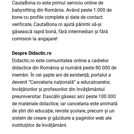
CautaBona.ro este primul serviciu online de
babysitting din România. Având peste 1.000 de
bone cu profile complete şi date de contact
verificate, CautaBona.ro ajută părintii să-şi
găsească rapid bonă, fără intermediari şi fără
comision la angajare!
Despre Didactic.ro
Didactic.ro este comunitatea online a cadrelor
didactice din România şi numără peste 80 000 de
membri. În cei şapte ani de existenţă, portalul a
devenit “Cancelaria naţională” a educatoarelor,
învăţătorilor şi profesorilor din învăţământul
preuniversitar. Dascălii găsesc aici peste 100 000
de materiale didactice, iar cancelaria este animată
de ştiri din educaţie, reviste şcolare, precum şi un
sistem de creare şi găzduire a paginilor web ale
instituţiilor de învăţământ.