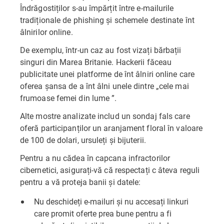
Îndrăgostiților s-au împărțit între e-mailurile
tradiționale de phishing și schemele destinate înt
âlnirilor online.
De exemplu, într-un caz au fost vizați bărbații
singuri din Marea Britanie. Hackerii făceau
publicitate unei platforme de înt âlniri online care
oferea șansa de a înt âlni unele dintre „cele mai
frumoase femei din lume ”.
Alte mostre analizate includ un sondaj fals care
oferă participanților un aranjament floral în valoare
de 100 de dolari, ursuleți și bijuterii.
Pentru a nu cădea în capcana infractorilor
cibernetici, asigurați-vă că respectați c âteva reguli
pentru a vă proteja banii și datele:
Nu deschideți e-mailuri și nu accesați linkuri
care promit oferte prea bune pentru a fi