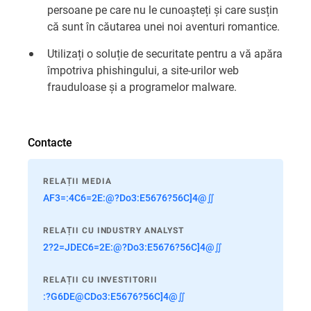
persoane pe care nu le cunoașteți și care susțin
că sunt în căutarea unei noi aventuri romantice.
Utilizați o soluție de securitate pentru a vă apăra
împotriva phishingului, a site-urilor web
frauduloase și a programelor malware.
Contacte
RELAȚII MEDIA
AF3=:4C6=2E:@?Do3:E5676?56C]4@∬
RELAȚII CU INDUSTRY ANALYST
2?2=JDEC6=2E:@?Do3:E5676?56C]4@∬
RELAȚII CU INVESTITORII
:?G6DE@CDo3:E5676?56C]4@∬