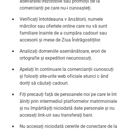
adevărate/irezistibile sau promoții de la
comercianți pe care nu-i cunoașteți.
Verificați întotdeauna v ânzătorii, numele
mărcilor sau ofertele online care nu vă sunt
familiare înainte de a cumpăra cadouri sau
accesorii și mese de Ziua Îndrăgostiților.
Analizați domeniile asemănătoare, erori de
ortografie și expeditori necunoscuți.
Apelați în continuare la comercianții cunoscuți
și folosiți site-urile web oficiale atunci c ând
doriți să căutați cadouri.
Fiți precauți față de persoanele noi pe care le înt
âlniți prin intermediul platformelor matrimoniale
și nu împărtășiți niciodată date personale și nu
accesați link-uri sau transferați bani.
Nu accesați niciodată cererile de conectare de la