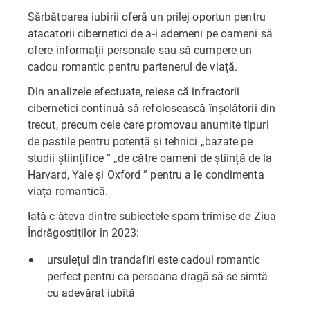
Sărbătoarea iubirii oferă un prilej oportun pentru
atacatorii cibernetici de a-i ademeni pe oameni să
ofere informații personale sau să cumpere un
cadou romantic pentru partenerul de viață.
Din analizele efectuate, reiese că infractorii
cibernetici continuă să refolosească înșelătorii din
trecut, precum cele care promovau anumite tipuri
de pastile pentru potență și tehnici „bazate pe
studii științifice ” „de către oameni de știință de la
Harvard, Yale și Oxford ” pentru a le condimenta
viața romantică.
Iată c âteva dintre subiectele spam trimise de Ziua
Îndrăgostiților în 2023:
ursulețul din trandafiri este cadoul romantic
perfect pentru ca persoana dragă să se simtă
cu adevărat iubită