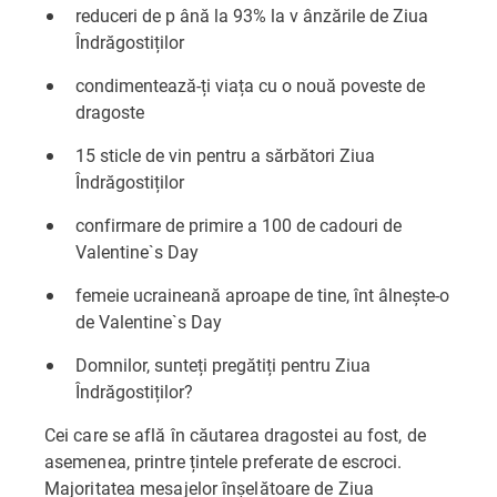
reduceri de p ână la 93% la v ânzările de Ziua
Îndrăgostiților
condimentează-ți viața cu o nouă poveste de
dragoste
15 sticle de vin pentru a sărbători Ziua
Îndrăgostiților
confirmare de primire a 100 de cadouri de
Valentine`s Day
femeie ucraineană aproape de tine, înt âlnește-o
de Valentine`s Day
Domnilor, sunteți pregătiți pentru Ziua
Îndrăgostiților?
Cei care se află în căutarea dragostei au fost, de
asemenea, printre țintele preferate de escroci.
Majoritatea mesajelor înșelătoare de Ziua