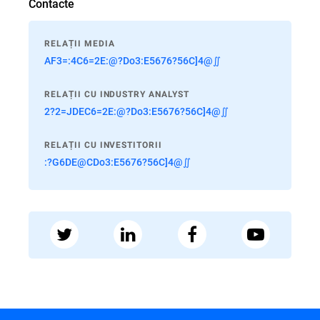
Contacte
RELAȚII MEDIA
AF3=:4C6=2E:@?Do3:E5676?56C]4@∬
RELAȚII CU INDUSTRY ANALYST
2?2=JDEC6=2E:@?Do3:E5676?56C]4@∬
RELAȚII CU INVESTITORII
:?G6DE@CDo3:E5676?56C]4@∬