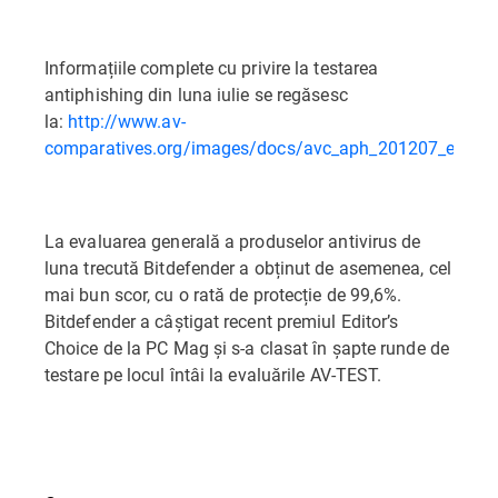
Informațiile complete cu privire la testarea
antiphishing din luna iulie se regăsesc
la:
http://www.av-
comparatives.org/images/docs/avc_aph_201207_en.pdf
La evaluarea generală a produselor antivirus de
luna trecută Bitdefender a obținut de asemenea, cel
mai bun scor, cu o rată de protecție de 99,6%.
Bitdefender a câștigat recent premiul Editor’s
Choice de la PC Mag și s-a clasat în șapte runde de
testare pe locul întâi la evaluările AV-TEST.