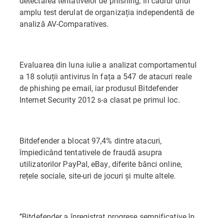
detectarea tentativelor de phishing, în cadrul unui
amplu test derulat de organizația independentă de
analiză AV-Comparatives.
Evaluarea din luna iulie a analizat comportamentul
a 18 soluții antivirus în fața a 547 de atacuri reale
de phishing pe email, iar produsul Bitdefender
Internet Security 2012 s-a clasat pe primul loc.
Bitdefender a blocat 97,4% dintre atacuri,
împiedicând tentativele de fraudă asupra
utilizatorilor PayPal, eBay, diferite bănci online,
rețele sociale, site-uri de jocuri și multe altele.
’’Bitdefender a înregistrat progrese semnificative în