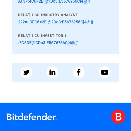
AF3=:4C6=2E:@?Do3:E5676?56C]4@∬
RELAȚII CU INDUSTRY ANALYST
2?2=JDEC6=2E:@?Do3:E5676?56C]4@∬
RELAȚII CU INVESTITORII
:?G6DE@CDo3:E5676?56C]4@∬