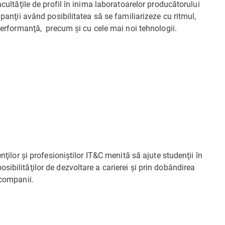
acultăţile de profil în inima laboratoarelor producătorului
ipanţii având posibilitatea să se familiarizeze cu ritmul,
 performanţă, precum şi cu cele mai noi tehnologii.
nţilor şi profesioniştilor IT&C menită să ajute studenţii în
ibilităţilor de dezvoltare a carierei şi prin dobândirea
 companii.