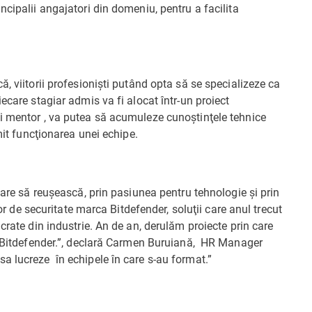
ncipalii angajatori din domeniu, pentru a facilita
, viitorii profesionişti putând opta să se specializeze ca
ecare stagiar admis va fi alocat într-un proiect
i mentor , va putea să acumuleze cunoştinţele tehnice
mit funcţionarea unei echipe.
care să reuşească, prin pasiunea pentru tehnologie şi prin
lor de securitate marca Bitdefender, soluţii care anul trecut
crate din industrie. An de an, derulăm proiecte prin care
ei Bitdefender.”, declară Carmen Buruiană, HR Manager
a lucreze în echipele în care s-au format.”