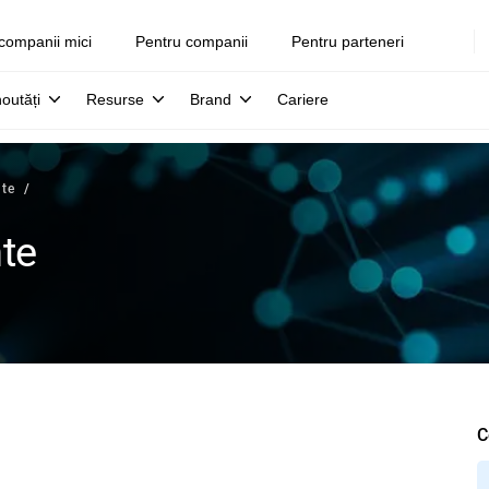
companii mici
Pentru companii
Pentru parteneri
noutăți
Resurse
Brand
Cariere
nte
nte
C