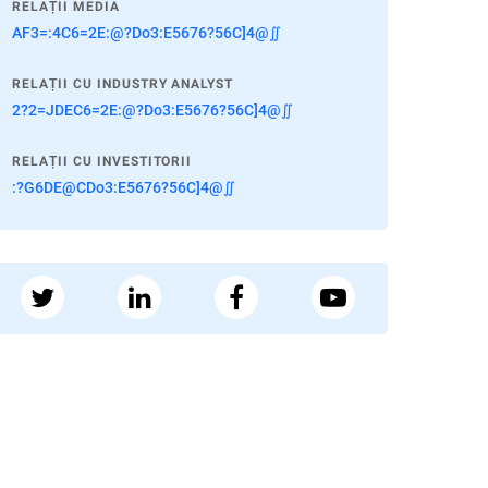
RELAȚII MEDIA
AF3=:4C6=2E:@?Do3:E5676?56C]4@∬
RELAȚII CU INDUSTRY ANALYST
2?2=JDEC6=2E:@?Do3:E5676?56C]4@∬
RELAȚII CU INVESTITORII
:?G6DE@CDo3:E5676?56C]4@∬