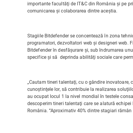
importante facultăţi de IT&C din România şi pe pri
comunicarea şi colaborarea dintre aceştia.
Stagiile Bitdefender se concentează în zona tehnică
programatori, dezvoltatori web şi designeri web. Fi
Bitdefender în desfăşurare şi, sub îndrumarea unu
specifice şi să deprinda abilităţi sociale care per
„Cautam tineri talentaţi, cu o gândire inovatoare, 
cunoştinţele lor, să contribuie la realizarea soluţii
au ocupat locul 1 la nivel mondial în testele consa
descoperim tineri talentaţi care se alatură echip
România. “Aproximativ 40% dintre stagiari rămân s