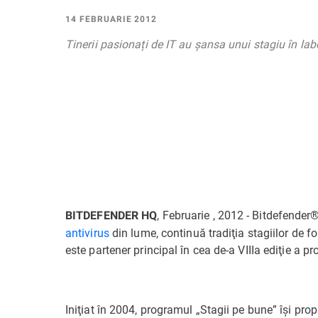
14 FEBRUARIE 2012
Tinerii pasionați de IT au șansa unui stagiu în labo
, Februarie , 2012 - Bitdefender®
BITDEFENDER HQ
antivirus
din lume, continuă tradiţia stagiilor de 
este partener principal în cea de-a VIIIa ediţie a 
Iniţiat în 2004, programul „Stagii pe bune” îşi pro