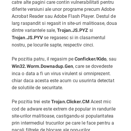
catre alte pagini care contin vulnerabilitati pentru
diferite versiuni ale unor programe precum Adobe
Acrobat Reader sau Adobe Flash Player. Destul de
larg raspandit si regasit in site-uri malitioase, doua
dintre variantele sale,
si
Trojan.JS.PYZ
se regasesc si in clasamentul
Trojan.JS.PYV
nostru, pe locurile sapte, respectiv cinci.
Pe pozitia patru, il regasim pe
, sau
Conficker/Kido
, care se dovedeste
Win32.Worm.Downadup.Gen
inca o data a fi un virus virulent si omniprezent.
chiar daca acesta este acum cu usurinta detectat
de solutiile de securitate.
Pe pozitia trei este
Acest mic
Trojan.Clicker.CM
cod de adware este extrem de popular in randurile
site-urilor malitioase, castigandu-si popularitatea
prin intermediul trucurilor pe care le face pentru a
pacali filtrele de blocare ale pop-urilor.