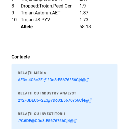
8
Dropped:Trojan.Peed.Gen
1.9
9
Trojan.Autorun.AET
1.87
10
Trojan.JS.PYV
1.73
58.13
Altele
Contacte
RELAȚII MEDIA
AF3=:4C6=2E:@?Do3:E5676?56C]4@∬
RELAȚII CU INDUSTRY ANALYST
2?2=JDEC6=2E:@?Do3:E5676?56C]4@∬
RELAȚII CU INVESTITORII
:?G6DE@CDo3:E5676?56C]4@∬