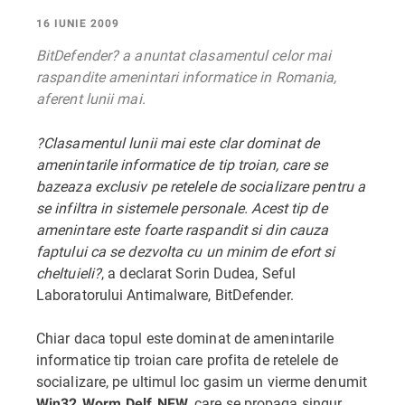
16 IUNIE 2009
BitDefender? a anuntat clasamentul celor mai
raspandite amenintari informatice in Romania,
aferent lunii mai.
?Clasamentul lunii mai este clar dominat de
amenintarile informatice de tip troian, care se
bazeaza exclusiv pe retelele de socializare pentru a
se infiltra in sistemele personale. Acest tip de
amenintare este foarte raspandit si din cauza
faptului ca se dezvolta cu un minim de efort si
cheltuieli?
, a declarat Sorin Dudea, Seful
Laboratorului Antimalware, BitDefender.
Chiar daca topul este dominat de amenintarile
informatice tip troian care profita de retelele de
socializare, pe ultimul loc gasim un vierme denumit
, care se propaga singur
Win32.Worm.Delf.NFW