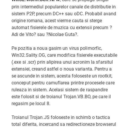
prin intermediul popularelor canale de distributie in
sistem P2P, precum DC++ sau oDC. Probabil avand
origine romana, acest vierme cauta si sterge
automat fisierele de muzica cu extensii precum ?
Adi de Vito? sau ?Nicolae Guta?.
Pe pozitia a noua gasim un virus polimorfic,
Win32.Sality.OG, care modifica fisierele executabile
(.exe si .scr) prin alipirea unui acronim la sfarsitul
extensiei, creand astfel o noua varianta. Pentru a
se ascunde in sistem, acesta foloseste un rootkit,
conceput pentru camuflarea printre procesele care
ruleaza in sistem. Acelasi sistem de raspandire
este folosit si de troianul Trojan.VB.BO, pe care il
regasim pe locul 8.
Troianul Trojan.JS foloseste in schimb o tactica
total diferita, incercand sa redirectioneze browserul