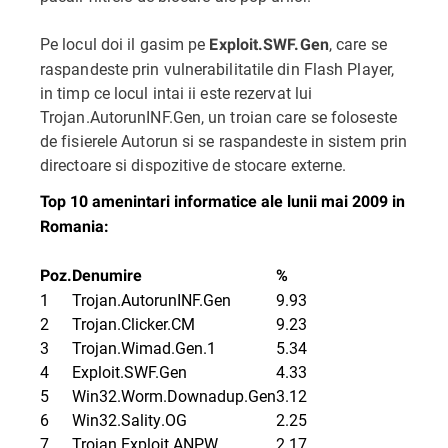
Pe locul doi il gasim pe
, care se
Exploit.SWF.Gen
raspandeste prin vulnerabilitatile din Flash Player,
in timp ce locul intai ii este rezervat lui
Trojan.AutorunINF.Gen, un troian care se foloseste
de fisierele Autorun si se raspandeste in sistem prin
directoare si dispozitive de stocare externe.
Top 10 amenintari informatice ale lunii mai 2009 in
Romania:
Poz.
Denumire
%
1
Trojan.AutorunINF.Gen
9.93
2
Trojan.Clicker.CM
9.23
3
Trojan.Wimad.Gen.1
5.34
4
Exploit.SWF.Gen
4.33
5
Win32.Worm.Downadup.Gen
3.12
6
Win32.Sality.OG
2.25
7
Trojan.Exploit.ANPW
2.17