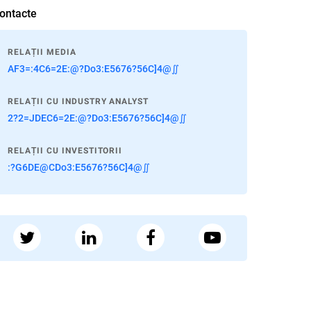
ontacte
RELAȚII MEDIA
AF3=:4C6=2E:@?Do3:E5676?56C]4@∬
RELAȚII CU INDUSTRY ANALYST
2?2=JDEC6=2E:@?Do3:E5676?56C]4@∬
RELAȚII CU INVESTITORII
:?G6DE@CDo3:E5676?56C]4@∬