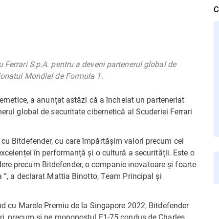
C
 Ferrari S.p.A. pentru a deveni partenerul global de
pionatul Mondial de Formula 1.
bernetice, a anunțat astăzi că a încheiat un parteneriat
erul global de securitate cibernetică al Scuderiei Ferrari
 cu Bitdefender, cu care împărtășim valori precum cel
xcelenței în performanță și o cultură a securității. Este o
dere precum Bitdefender, o companie inovatoare și foarte
a ”, a declarat Mattia Binotto, Team Principal și
p ând cu Marele Premiu de la Singapore 2022, Bitdefender
rrari, precum și pe monopostul F1-75 condus de Charles