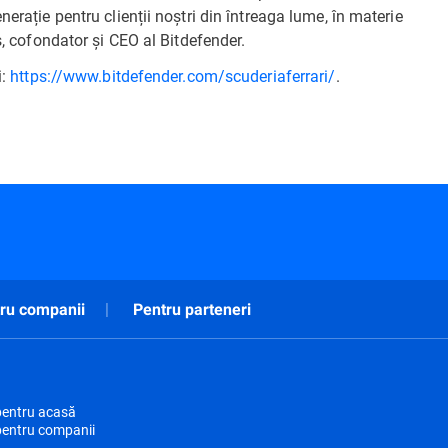
erație pentru clienții noștri din întreaga lume, în materie
ș, cofondator și CEO al Bitdefender.
i:
https://www.bitdefender.com/scuderiaferrari/
.
ru companii
Pentru parteneri
pentru acasă
pentru companii