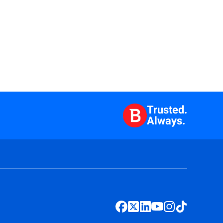
Trusted.
Always.