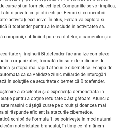
 de curse și uniformele echipei. Companiile se vor implica,
 âlniri private cu piloții echipei Ferrari și cu membrii
alte activități exclusive. În plus, Ferrari va explora și
tică Bitdefender pentru a le include în activitatea sa.
ouă companii, subliniind puterea datelor, a oamenilor și a
 securitate și inginerii Bitdefender fac analize complexe
bală a organizației, formată din sute de milioane de
tifica și stopa mai rapid atacurile cibernetice. Echipa de
 automată ca să valideze zilnic miliarde de interogări
ză în soluțiile de securitate cibernetică Bitdefender.
oștenire a excelenței și o experiență demonstrată în
rație pentru a obține rezultate c âștigătoare. Atunci c
ate mașini c âștigă curse pe circuit și doar cea mai
 și răspunde eficient la atacurile cibernetice.
atică echipă de Formula 1, se potrivește în mod natural
elerăm notorietatea brandului, în timp ce răm ânem