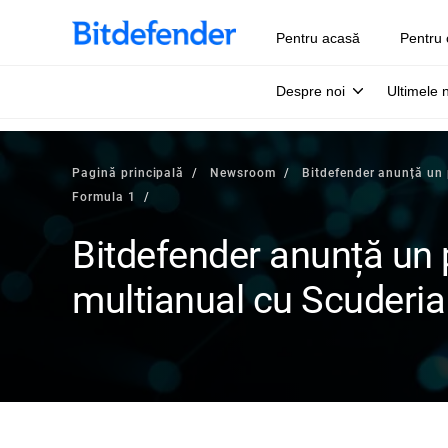
Pentru acasă
Pentru 
Despre noi
Ultimele 
Pagină principală
Newsroom
Bitdefender anunță un p
Formula 1
Bitdefender anunță un 
multianual cu Scuderia 