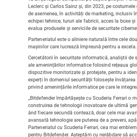
Leclerc și Carlos Sainz și, din 2023, pe costumele
de asemenea, în activități de marketing, inclusiv înt
echipei tehnice, tururi ale fabricii, acces la boxe și 
evalua produsele și serviciile de securitate ciberne
Parteneriatul este o aliniere naturală între cele d
mașinilor care lucrează împreună pentru a excela.
Cercetătorii în securitate informatică, analiștii de
ale amenințărilor informatice folosind rețeaua glo
dispozitive monitorizate și protejate, pentru a iden
experți în domeniul securității folosește învățarea
privind amenințările informatice pe care le integrea
„Bitdefender împărtășește cu Scuderia Ferrari o m
construirea de tehnologii inovatoare de ultimă gene
ând fiecare secundă contează, doar cele mai avans
avansată tehnologie are puterea de a preveni, apăra
Parteneriatul cu Scuderia Ferrari, cea mai emblem
pentru Bitdefender. Așteptăm cu nerăbdare să acc