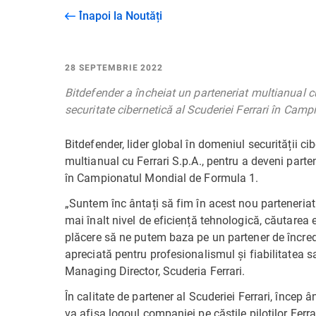
Înapoi la Noutăți
28 SEPTEMBRIE 2022
Bitdefender a încheiat un parteneriat multianual cu
securitate cibernetică al Scuderiei Ferrari în Cam
Bitdefender, lider global în domeniul securității ci
multianual cu Ferrari S.p.A., pentru a deveni parten
în Campionatul Mondial de Formula 1.
„Suntem înc ântați să fim în acest nou parteneriat
mai înalt nivel de eficiență tehnologică, căutarea e
plăcere să ne putem baza pe un partener de încre
apreciată pentru profesionalismul și fiabilitatea s
Managing Director, Scuderia Ferrari.
În calitate de partener al Scuderiei Ferrari, înce
va afișa logoul companiei pe căștile piloților Fe